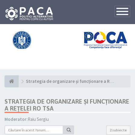
Toggle
Navigatio
Strategia de organizare și funcționare a Rețelei RO TSA
STRATEGIA DE ORGANIZARE ȘI FUNCȚIONARE
A REȚELEI RO TSA
Moderator:
Raiu Sergiu
2 subiecte