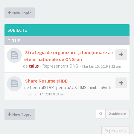
New Topic
SUBIECTE
TITLE
Strategia de organizare și funcționare a r
ețelei naționale de ONG-uri
de
caius
- Reprezentant ONG -
Mar Ian 15, 2019 9:22 am
Share Resurse si IDEI
de
CentrulSTARTpentruAUSTIMSchimbamVieti
-
-
Joi Ian 17, 2019 9:54 am
2 subiecte
New Topic
Pagina
1
din
1