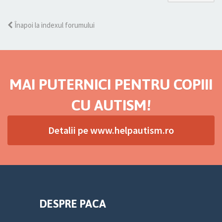
Înapoi la indexul forumului
MAI PUTERNICI PENTRU COPIII
CU AUTISM!
Detalii pe www.helpautism.ro
DESPRE PACA