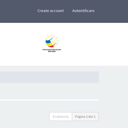
×
Create account
Autentificare
6 subiecte
Pagina
1
din
1