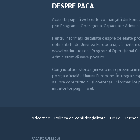
DESPRE PACA
Această pagină web este cofinanțată din Fondu
prin Programul Operațional Capacitate Adminis
Pentru informații detaliate despre celelalte p
cofinanțate de Uniunea Europeană, vă invităm să
www.fonduri-ue.ro si Programul Operațional Ca
Administrativă www.poca.ro.
Conținutul acestei pagini web nu reprezintă în 
poziția oficială a Uniunii Europene. Întreaga re
asupra corectitudinii și coerenței informațiilor
inițiatorilor paginii web
Advertise
Politica de confidenţialitate
DMCA
Termeni 
PACA FORUM 2018