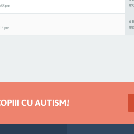
89
1:55 pm
0 
88
2:13 pm
OPIII CU AUTISM!