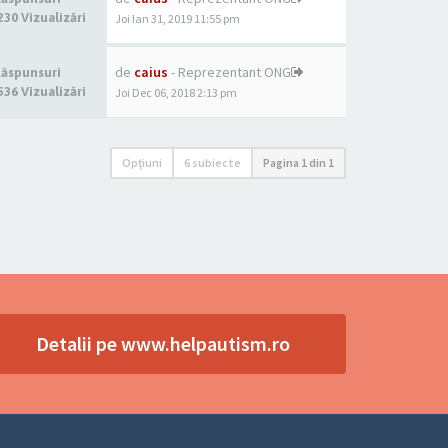
230 Vizualizări
Joi Ian 31, 2019 11:55 pm
de
caius
- Reprezentant ONG
Răspunsuri
536 Vizualizări
Joi Dec 06, 2018 2:13 pm
Opţiuni
6 subiecte
Pagina
1
din
1
Detalii pe www.helpautism.ro