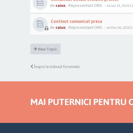
de
caius
- Reprezentant ONG -
Joi Ian 31, 2019 1
Continut comunicat presa
de
caius
- Reprezentant ONG -
Joi Dec 06, 2018 
New Topic
Înapoi la indexul forumului
MAI PUTERNICI PENTRU C