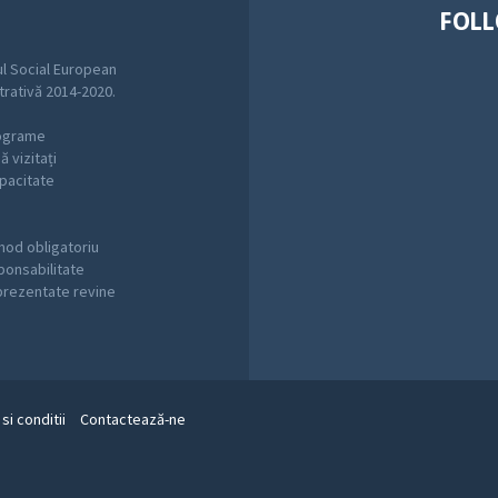
FOLL
l Social European
trativă 2014-2020.
rograme
 vizitați
pacitate
mod obligatoriu
sponsabilitate
 prezentate revine
si conditii
Contactează-ne