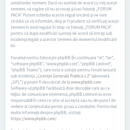
următorilor termeni. Dacă nu sunteţi de acord cu toţi aceşti
termeni, vă rugăm să nu accesaţi şi/sau folosiţi „FORUM
PACA”. Putem schimba aceste reguli oricând şi ne vom
strădui să vă informăm, deşi ar fi prudent să verificaţi aceşti
termeni în mod regulat în timp ce folosiţi „FORUM PACA”
pentru că după modificări sunteţi de acord să intraţi sub
incidenţa legală a acestor termeni din momentul modificării
lor.
Forumul nostru foloseşte phpBB (în continuare “ei”, “lor”,
“software phpBB”, “www.phpbb.com”, “phpBB Limited”,
“phpBB Teams”), care este o soluţie pentru forum lansată
sub incidenţa „
Licenţei Generală Publică v.2
” (abreviată
„GPL”) şi poate fi descărcat de la
www.phpbb.com
.
Software-ul phpBB facilitează doar discuţiile care au ca
mijloc de comunicare internetul, phpBB Limited nu este
responsabill în ceea ce site-ul acceptă sau nu din punct de
vedere al conţinutului permis şi/sau a conduitei. Pentru mai
multe informaţii despre phpBB, vizitaţi:
https://www.phpbb.com/
.