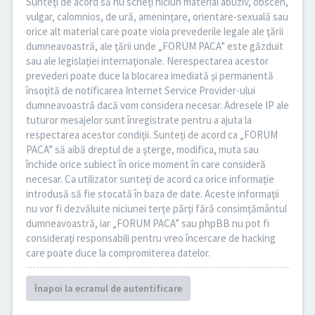
Sunteţi de acord să nu scrieţi niciun material abuziv, obscen,
vulgar, calomnios, de ură, ameninţare, orientare-sexuală sau
orice alt material care poate viola prevederile legale ale ţării
dumneavoastră, ale ţării unde „FORUM PACA” este găzduit
sau ale legislaţiei internaţionale. Nerespectarea acestor
prevederi poate duce la blocarea imediată şi permanentă
însoţită de notificarea Internet Service Provider-ului
dumneavoastră dacă vom considera necesar. Adresele IP ale
tuturor mesajelor sunt înregistrate pentru a ajuta la
respectarea acestor condiţii. Sunteţi de acord ca „FORUM
PACA” să aibă dreptul de a şterge, modifica, muta sau
închide orice subiect în orice moment în care consideră
necesar. Ca utilizator sunteţi de acord ca orice informaţie
introdusă să fie stocată în baza de date. Aceste informaţii
nu vor fi dezvăluite niciunei terţe părţi fără consimţământul
dumneavoastră, iar „FORUM PACA” sau phpBB nu pot fi
consideraţi responsabili pentru vreo încercare de hacking
care poate duce la compromiterea datelor.
Înapoi la ecranul de autentificare