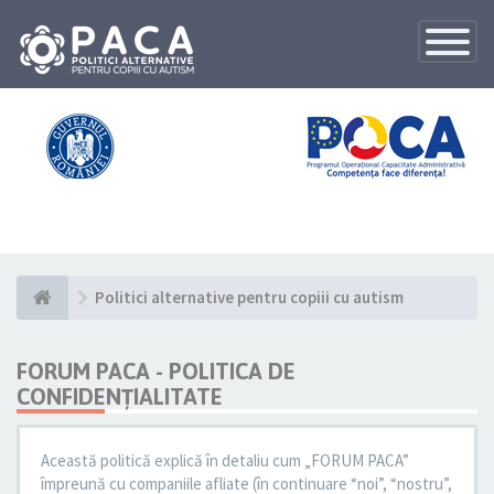
Toggle
Navigatio
Politici alternative pentru copiii cu autism
FORUM PACA - POLITICA DE
CONFIDENŢIALITATE
Această politică explică în detaliu cum „FORUM PACA”
împreună cu companiile afliate (în continuare “noi”, “nostru”,