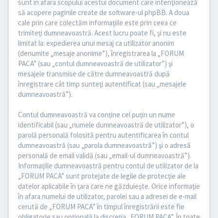
sunt în afara scopului acestui document care intenţionează
să acopere paginile create de software-ul phpBB. A doua
cale prin care colectăm informaţiile este prin ceea ce
trimiteţi dumneavoastră. Acest lucru poate fi, şi nu este
limitat la: expedierea unui mesaj ca utilizator anonim
(denumite „mesaje anonime”), înregistrarea la „FORUM
PACA” (sau „contul dumneavoastră de utilizator”) şi
mesajele transmise de către dumneavoastră după
înregistrare cât timp sunteţi autentificat (sau „mesajele
dumneavoastră”).
Contul dumneavoastră va conţine cel puţin un nume
identificabil (sau „numele dumneavoastră de utilizator”), o
parolă personală folosită pentru autentificarea în contul
dumneavoastră (sau „parola dumneavoastră”) şi o adresă
personală de email validă (sau „email-ul dumneavoastră”).
Informaţiile dumneavoastră pentru contul de utilizator de la
„FORUM PACA” sunt protejate de legile de protecţie ale
datelor aplicabile în ţara care ne găzduieşte. Orice informaţie
în afara numelui de utilizator, parolei sau a adresei de e-mail
cerută de „FORUM PACA” în timpul înregistrării este fie
obligatorie sau opţională la discreţia „FORUM PACA”. În toate