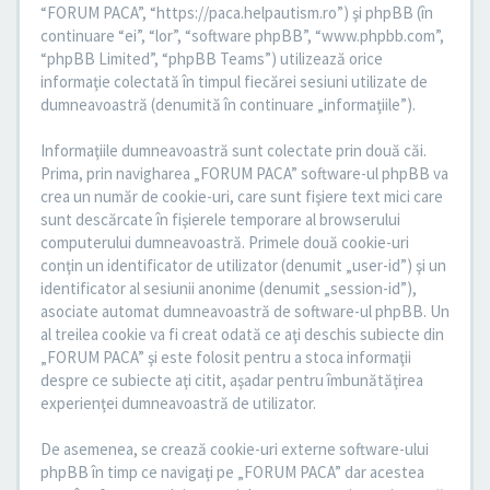
“FORUM PACA”, “https://paca.helpautism.ro”) şi phpBB (în
continuare “ei”, “lor”, “software phpBB”, “www.phpbb.com”,
“phpBB Limited”, “phpBB Teams”) utilizează orice
informaţie colectată în timpul fiecărei sesiuni utilizate de
dumneavoastră (denumită în continuare „informaţiile”).
Informaţiile dumneavoastră sunt colectate prin două căi.
Prima, prin navigharea „FORUM PACA” software-ul phpBB va
crea un număr de cookie-uri, care sunt fişiere text mici care
sunt descărcate în fişierele temporare al browserului
computerului dumneavoastră. Primele două cookie-uri
conţin un identificator de utilizator (denumit „user-id”) şi un
identificator al sesiunii anonime (denumit „session-id”),
asociate automat dumneavoastră de software-ul phpBB. Un
al treilea cookie va fi creat odată ce aţi deschis subiecte din
„FORUM PACA” şi este folosit pentru a stoca informaţii
despre ce subiecte aţi citit, aşadar pentru îmbunătăţirea
experienţei dumneavoastră de utilizator.
De asemenea, se crează cookie-uri externe software-ului
phpBB în timp ce navigaţi pe „FORUM PACA” dar acestea