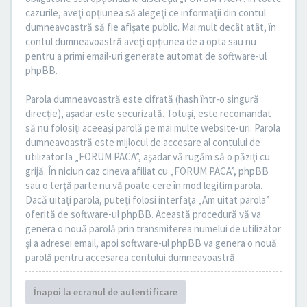
cazurile, aveţi opţiunea să alegeţi ce informaţii din contul
dumneavoastră să fie afişate public. Mai mult decât atât, în
contul dumneavoastră aveţi opţiunea de a opta sau nu
pentru a primi email-uri generate automat de software-ul
phpBB.
Parola dumneavoastră este cifrată (hash într-o singură
direcţie), aşadar este securizată. Totuşi, este recomandat
să nu folosiţi aceeaşi parolă pe mai multe website-uri. Parola
dumneavoastră este mijlocul de accesare al contului de
utilizator la „FORUM PACA”, aşadar vă rugăm să o păziţi cu
grijă. În niciun caz cineva afiliat cu „FORUM PACA”, phpBB
sau o terţă parte nu vă poate cere în mod legitim parola.
Dacă uitaţi parola, puteţi folosi interfaţa „Am uitat parola”
oferită de software-ul phpBB. Această procedură vă va
genera o nouă parolă prin transmiterea numelui de utilizator
şi a adresei email, apoi software-ul phpBB va genera o nouă
parolă pentru accesarea contului dumneavoastră.
Înapoi la ecranul de autentificare