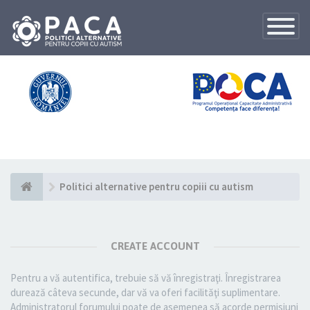
Toggle
Navigatio
Politici alternative pentru copiii cu autism
CREATE ACCOUNT
Pentru a vă autentifica, trebuie să vă înregistraţi. Înregistrarea
durează câteva secunde, dar vă va oferi facilităţi suplimentare.
Administratorul forumului poate de asemenea să acorde permisiuni