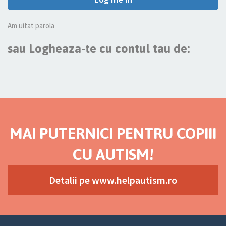
Am uitat parola
sau Logheaza-te cu contul tau de:
MAI PUTERNICI PENTRU COPIII
CU AUTISM!
Detalii pe www.helpautism.ro