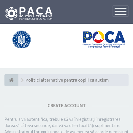
Toggle
Navigatio
Politici alternative pentru copiii cu autism
CREATE ACCOUNT
Pentru a vă autentifica, trebuie să vă înregistraţi. Înregistrarea
durează câteva secunde, dar vă va oferi facilităţi suplimentare.
Administratorul forumului poate de asemenea să acorde permisiuni