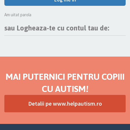
Am uitat parola
sau Logheaza-te cu contul tau de:
MAI PUTERNICI PENTRU COPIII
CU AUTISM!
Detalii pe www.helpautism.ro