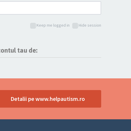
Keep me logged in
Hide session
ontul tau de:
Detalii pe www.helpautism.ro