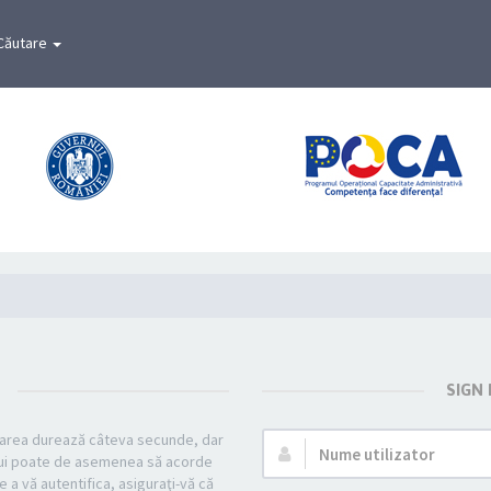
Căutare
SIGN
strarea durează câteva secunde, dar
Nume
mului poate de asemenea să acorde
utilizator:
e a vă autentifica, asiguraţi-vă că