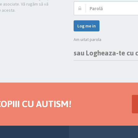
cile asociate. Vă rugăm să vă
Parolă:
pe acesta.
Log me in
Am uitat parola
sau Logheaza-te cu c
OPIII CU AUTISM!