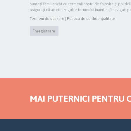
sunteţi familiarizat cu termenii noştri de folosire şi politi
asiguraţi că aţi citit regulile forumului înainte să navigaţi 
Termeni de utilizare
|
Politica de confidenţialitate
Înregistrare
MAI PUTERNICI PENTRU C