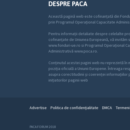
DESPRE PACA
Această pagină web este cofinanțată din Fondu
prin Programul Operațional Capacitate Adminis
Pentru informații detaliate despre celelalte p
cofinanțate de Uniunea Europeană, vă invităm să
www.fonduri-ue.ro si Programul Operațional Ca
Administrativă www.poca.ro.
Conținutul acestei pagini web nu reprezintă în 
poziția oficială a Uniunii Europene. Întreaga re
asupra corectitudinii și coerenței informațiilor
inițiatorilor paginii web
Advertise
Politica de confidenţialitate
DMCA
Termeni 
PACA FORUM 2018