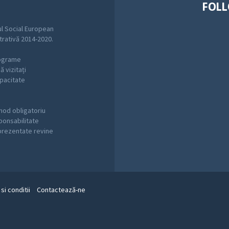
FOLL
l Social European
trativă 2014-2020.
rograme
 vizitați
pacitate
mod obligatoriu
sponsabilitate
 prezentate revine
si conditii
Contactează-ne