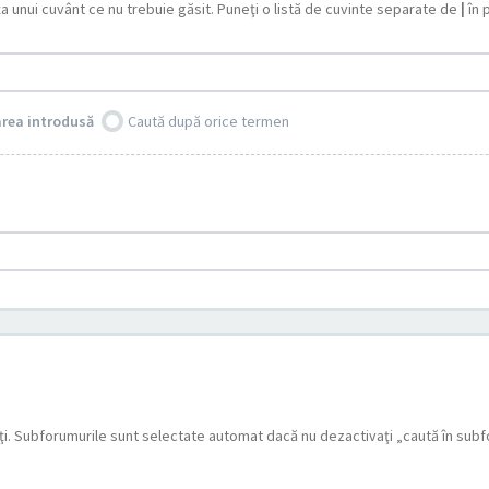
ţa unui cuvânt ce nu trebuie găsit. Puneţi o listă de cuvinte separate de
|
în 
area introdusă
Caută după orice termen
aţi. Subforumurile sunt selectate automat dacă nu dezactivaţi „caută în subf