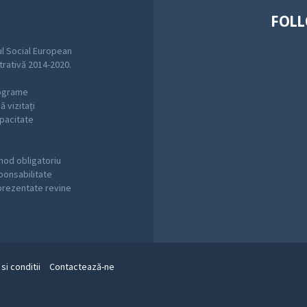
FOLL
l Social European
trativă 2014-2020.
rograme
 vizitați
pacitate
mod obligatoriu
sponsabilitate
 prezentate revine
si conditii
Contactează-ne