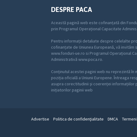
DESPRE PACA
Această pagină web este cofinanțată din Fondu
prin Programul Operațional Capacitate Adminis
Pentru informații detaliate despre celelalte p
cofinanțate de Uniunea Europeană, vă invităm să
www.fonduri-ue.ro si Programul Operațional Ca
Administrativă www.poca.ro.
Conținutul acestei pagini web nu reprezintă în 
poziția oficială a Uniunii Europene. Întreaga re
asupra corectitudinii și coerenței informațiilor
inițiatorilor paginii web
Advertise
Politica de confidenţialitate
DMCA
Termeni 