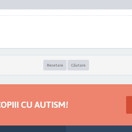
Resetare
Căutare
OPIII CU AUTISM!