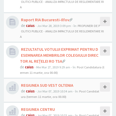
OLITICI PUBLICE - ANALIZA IMPACTULUI DE REGLEMENTARE RI
A
Raport RIA Bucuresti-Ilfov
de
caius
- Joi Mar 28, 2019 3:09 pm
- în:
PROPUNERI DE P
OLITICI PUBLICE - ANALIZA IMPACTULUI DE REGLEMENTARE RI
A
REZULTATUL VOTULUI EXPRIMAT PENTRU D
ESEMNAREA MEMBRILOR COLEGIULUI DIREC
TOR AL REȚELEI RO TSA
de
caius
- Mie Mar 27, 2019 9:29 am
- în:
Pool Candidatura (t
ermen 11 martie, ora 00.00)
REGIUNEA SUD VEST OLTENIA
de
caius
- Joi Mar 07, 2019 10:34 am
- în:
Pool Candidat
ura (termen 11 martie, ora 00.00)
REGIUNEA CENTRU
de
caius
- Joi Mar 07, 2019 10:33 am
- în:
Pool Candidat