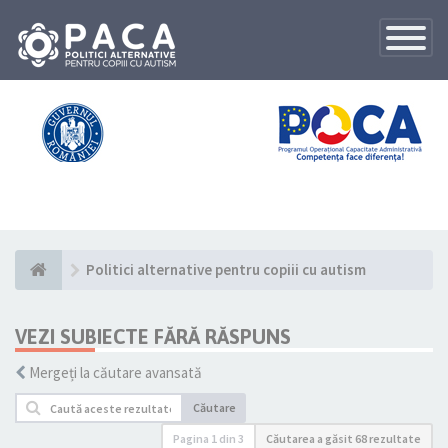
Toggle
Navigatio
Politici alternative pentru copiii cu autism
VEZI SUBIECTE FĂRĂ RĂSPUNS
Mergeți la căutare avansată
Căutare
Pagina
1
din
3
Căutarea a găsit 68 rezultate