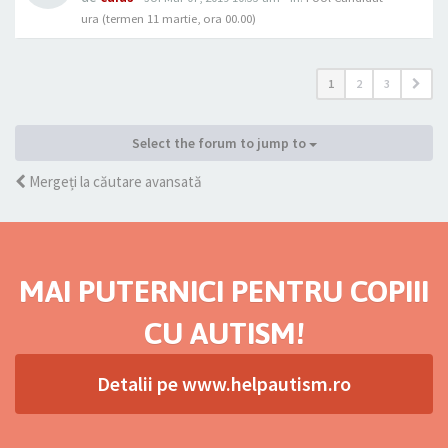
ura (termen 11 martie, ora 00.00)
1
2
3
Select the forum to jump to
Mergeți la căutare avansată
MAI PUTERNICI PENTRU COPIII
CU AUTISM!
Detalii pe www.helpautism.ro