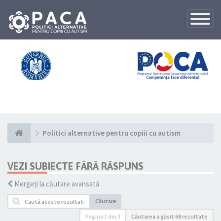
Toggle
Navigatio
Politici alternative pentru copiii cu autism
VEZI SUBIECTE FĂRĂ RĂSPUNS
Mergeți la căutare avansată
Căutare
Pagina
1
din
3
Căutarea a găsit 68 rezultate