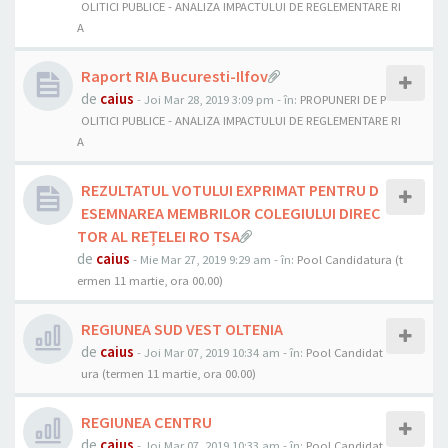
OLITICI PUBLICE - ANALIZA IMPACTULUI DE REGLEMENTARE RI
A
Raport RIA Bucuresti-Ilfov
de
caius
- Joi Mar 28, 2019 3:09 pm
- în:
PROPUNERI DE P
OLITICI PUBLICE - ANALIZA IMPACTULUI DE REGLEMENTARE RI
A
REZULTATUL VOTULUI EXPRIMAT PENTRU D
ESEMNAREA MEMBRILOR COLEGIULUI DIREC
TOR AL REȚELEI RO TSA
de
caius
- Mie Mar 27, 2019 9:29 am
- în:
Pool Candidatura (t
ermen 11 martie, ora 00.00)
REGIUNEA SUD VEST OLTENIA
de
caius
- Joi Mar 07, 2019 10:34 am
- în:
Pool Candidat
ura (termen 11 martie, ora 00.00)
REGIUNEA CENTRU
de
caius
- Joi Mar 07, 2019 10:33 am
- în:
Pool Candidat