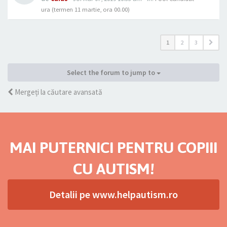
ura (termen 11 martie, ora 00.00)
1
2
3
Select the forum to jump to
Mergeți la căutare avansată
MAI PUTERNICI PENTRU COPIII
CU AUTISM!
Detalii pe www.helpautism.ro