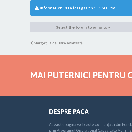
Information:
Nu a fost găsit niciun rezultat.
Select the forum to jump to
Mergeți la căutare avansată
MAI PUTERNICI PENTRU C
DESPRE PACA
Această pagină web este cofinanțată din Fondu
prin Programul Operațional Capacitate Adminis