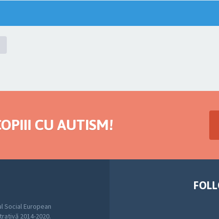
OPIII CU AUTISM!
FOLL
l Social European
trativă 2014-2020.