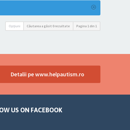
Opţiuni
Căutarea a găsit 0 rezultate
Pagina
1
din
1
Detalii pe www.helpautism.ro
OW US ON FACEBOOK