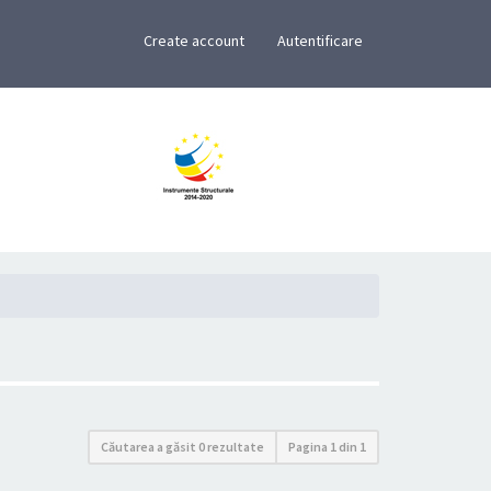
×
Create account
Autentificare
Căutarea a găsit 0 rezultate
Pagina
1
din
1