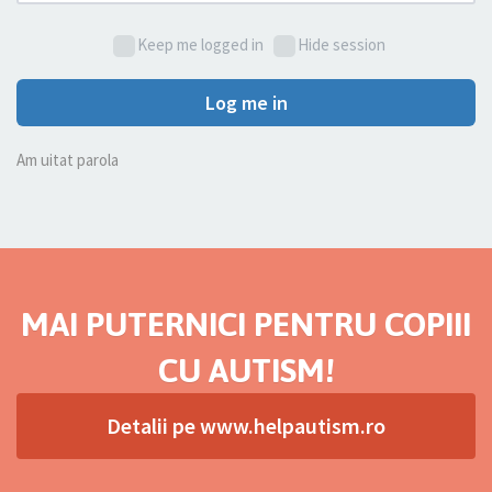
Keep me logged in
Hide session
Log me in
Am uitat parola
MAI PUTERNICI PENTRU COPIII
CU AUTISM!
Detalii pe www.helpautism.ro