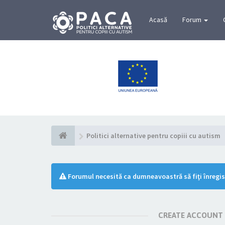
Acasă
Forum
Politici alternative pentru copiii cu autism
Forumul necesită ca dumneavoastră să fiţi înregist
CREATE ACCOUNT