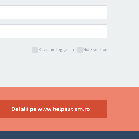
Keep me logged in
Hide session
Detalii pe www.helpautism.ro