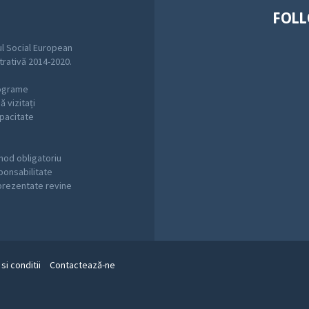
FOLL
l Social European
trativă 2014-2020.
rograme
 vizitați
pacitate
mod obligatoriu
sponsabilitate
 prezentate revine
si conditii
Contactează-ne