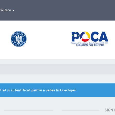
Căutare
rat şi autentificat pentru a vedea lista echipei.
SIGN