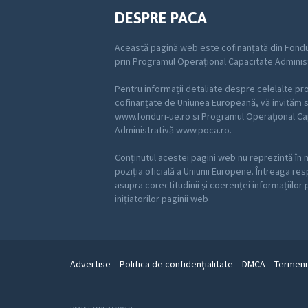
DESPRE PACA
Această pagină web este cofinanțată din Fondu
prin Programul Operațional Capacitate Adminis
Pentru informații detaliate despre celelalte p
cofinanțate de Uniunea Europeană, vă invităm să
www.fonduri-ue.ro si Programul Operațional Ca
Administrativă www.poca.ro.
Conținutul acestei pagini web nu reprezintă în 
poziția oficială a Uniunii Europene. Întreaga re
asupra corectitudinii și coerenței informațiilor
inițiatorilor paginii web
Advertise
Politica de confidenţialitate
DMCA
Termeni 