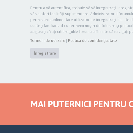
Pentru a vă autentifica, trebuie să vă înregistraţi. Înregi
vă va oferi facilităţi suplimentare. Administratorul foru
permisiuni suplimentare utilizatorilor înregistraţi. Înainte d
sunteţi familiarizat cu termenii noştri de folosire şi politi
asiguraţi că aţi citit regulile forumului înainte să navigaţi 
Termeni de utilizare
|
Politica de confidenţialitate
Înregistrare
MAI PUTERNICI PENTRU C