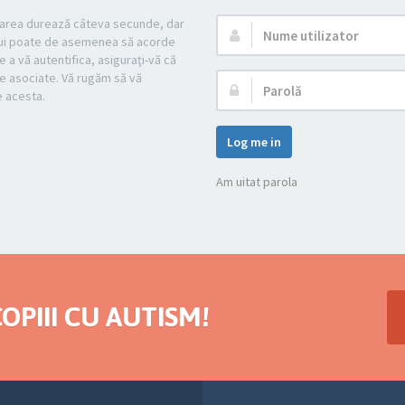
strarea durează câteva secunde, dar
Nume
mului poate de asemenea să acorde
utilizator:
e a vă autentifica, asiguraţi-vă că
cile asociate. Vă rugăm să vă
Parolă:
pe acesta.
Log me in
Am uitat parola
OPIII CU AUTISM!