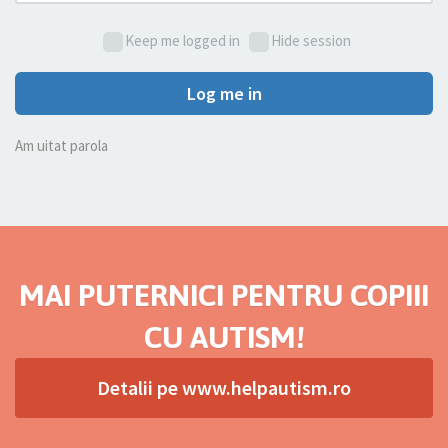
Keep me logged in
Hide session
Log me in
Am uitat parola
MAI PUTERNICI PENTRU COPIII
CU AUTISM!
Detalii pe www.helpautism.ro