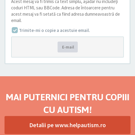
Acest mesaj va fi trimis ca text simplu, aşadar nu includeţi
coduri HTML sau BBCode. Adresa de întoarcere pentru
acest mesaj va fi setată ca fiind adresa dumneavoastră de
email.
Trimite-mi o copie a acestuie email.
E-mail
MAI PUTERNICI PENTRU COPIII
CU AUTISM!
Detalii pe www.helpautism.ro