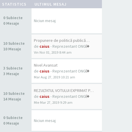
STATISTICS
ULTIMUL MESAJ
0 Subiecte
Niciun mesaj
0 Mesaje
Propunere de politică publică…
10 Subiecte
de
caius
- Reprezentant ONG
10 Mesaje
Vin Noi 01, 2019 8:44 am
Nivel Avansat
3 Subiecte
de
caius
- Reprezentant ONG
3 Mesaje
Mar Aug 27, 2019 10:21 am
REZULTATUL VOTULUI EXPRIMAT P…
10 Subiecte
de
caius
- Reprezentant ONG
14 Mesaje
Mie Mar 27, 2019 9:29 am
0 Subiecte
Niciun mesaj
0 Mesaje