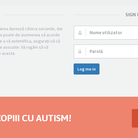
SIGN
strarea durează câteva secunde, dar
Nume
mului poate de asemenea să acorde
utilizator:
e a vă autentifica, asiguraţi-vă că
cile asociate. Vă rugăm să vă
Parolă:
pe acesta.
Log me in
OPIII CU AUTISM!