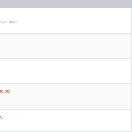
șuri , links
00.00)
A