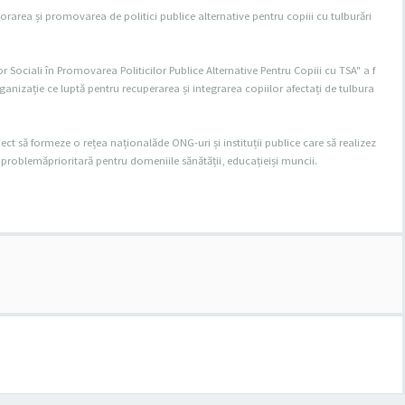
orarea și promovarea de politici publice alternative pentru copiii cu tulburări
or Sociali în Promovarea Politicilor Publice Alternative Pentru Copiii cu TSA" a f
rganizație ce luptă pentru recuperarea și integrarea copiilor afectați de tulbura
ct să formeze o rețea naționalăde ONG-uri și instituții publice care să realizez
A o problemăprioritară pentru domeniile sănătății, educațieiși muncii.