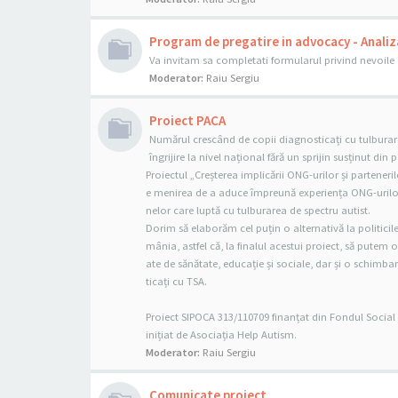
Program de pregatire in advocacy - Analiz
Va invitam sa completati formularul privind nevoi
Moderator:
Raiu Sergiu
Proiect PACA
Numărul crescând de copii diagnosticați cu tulburare
îngrijire la nivel național fără un sprijin susținut din 
Proiectul „Creșterea implicării ONG-urilor și parteneri
e menirea de a aduce împreună experiența ONG-urilor ș
nelor care luptă cu tulburarea de spectru autist.
Dorim să elaborăm cel puțin o alternativă la politicil
mânia, astfel că, la finalul acestui proiect, să putem 
ate de sănătate, educație și sociale, dar și o schimbar
ticați cu TSA.
Proiect SIPOCA 313/110709 finanțat din Fondul Socia
inițiat de Asociația Help Autism.
Moderator:
Raiu Sergiu
Comunicate proiect