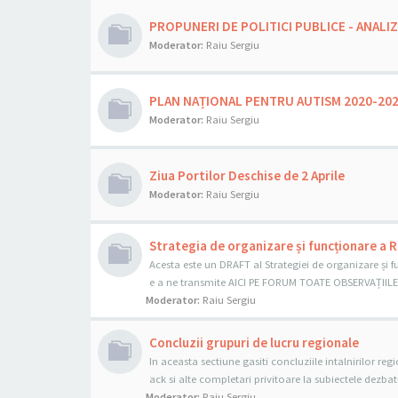
PROPUNERI DE POLITICI PUBLICE - ANALI
Moderator:
Raiu Sergiu
PLAN NAȚIONAL PENTRU AUTISM 2020-20
Moderator:
Raiu Sergiu
Ziua Portilor Deschise de 2 Aprile
Moderator:
Raiu Sergiu
Strategia de organizare și funcționare a 
Acesta este un DRAFT al Strategiei de organizare și 
e a ne transmite AICI PE FORUM TOATE OBSERVAȚIILE 
Moderator:
Raiu Sergiu
Concluzii grupuri de lucru regionale
In aceasta sectiune gasiti concluziile intalnirilor r
ack si alte completari privitoare la subiectele dezbat
Moderator:
Raiu Sergiu