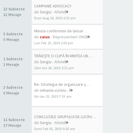
CAMPANIE ADVOCACY
12 Subiecte
de
Sergiu
- Altele
12 Mesaje
Dum Aug 18, 2019 2:53 pm
Minuta conferintei de lansar…
5 Subiecte
de
caius
- Reprezentant ONG
5 Mesaje
Lun Feb 25, 2019 2:05 pm
TRĂIEȘTE O CLIPĂ ÎN MINTEA UN…
1 Subiecte
de
Sergiu
- Altele
1 Mesaje
Sâm Ian 26, 2019 2:31 pm
Re: Strategia de organizare ș…
2 Subiecte
de
mihaela.viziteu
-
5 Mesaje
Vin Ian 25, 2019 7:53 am
CONCLUZIILE GRUPULUI DE LUCRU…
11 Subiecte
de
Sergiu
- Altele
17 Mesaje
Dum Feb 03, 2019 9:20 am