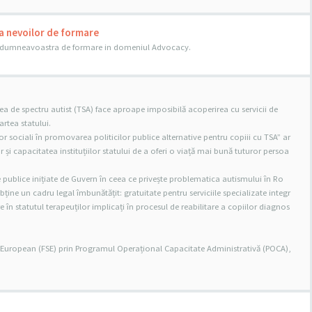
a nevoilor de formare
le dumneavoastra de formare in domeniul Advocacy.
a de spectru autist (TSA) face aproape imposibilă acoperirea cu servicii de
partea statului.
lor sociali în promovarea politicilor publice alternative pentru copiii cu TSA” ar
i capacitatea instituțiilor statului de a oferi o viață mai bună tuturor persoa
e publice inițiate de Guvern în ceea ce privește problematica autismului în Ro
obține un cadru legal îmbunătățit: gratuitate pentru serviciile specializate integr
e în statutul terapeuților implicați în procesul de reabilitare a copiilor diagnos
l European (FSE) prin Programul Operațional Capacitate Administrativă (POCA),