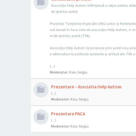
Asociația Help Autism înființează o rețea pentru elab
de spectru autist
Proiectul "Creșterea Implicării ONG-urilor și Parteneril
ost lansat în luna iulie de asociația Help Autism, o o
re de spectru autist (TSA).
Asociația Help Autism își propune prin acest nou proie
e alternative la politicile existente și să facă din TS
(...)
Moderator:
Raiu Sergiu
Prezentare - Asociatia Help Autism
(...)
Moderator:
Raiu Sergiu
Prezentare PACA
(...)
Moderator:
Raiu Sergiu