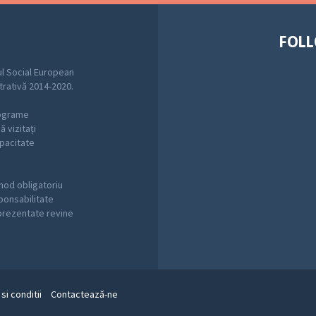
FOLL
l Social European
trativă 2014-2020.
rograme
 vizitați
pacitate
mod obligatoriu
sponsabilitate
 prezentate revine
si conditii
Contactează-ne