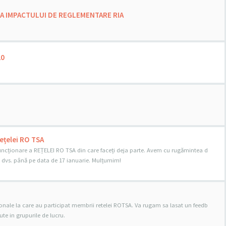
ZA IMPACTULUI DE REGLEMENTARE RIA
20
Rețelei RO TSA
funcționare a REȚELEI RO TSA din care faceți deja parte. Avem cu rugămintea d
dvs. până pe data de 17 ianuarie. Mulțumim!
egionale la care au participat membrii retelei ROTSA. Va rugam sa lasat un feedb
ute in grupurile de lucru.