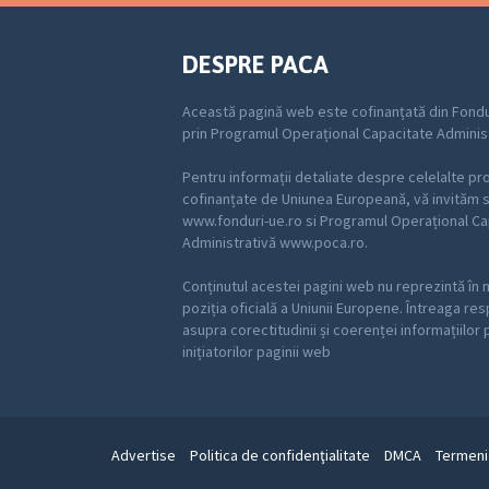
DESPRE PACA
Această pagină web este cofinanțată din Fondu
prin Programul Operațional Capacitate Adminis
Pentru informații detaliate despre celelalte p
cofinanțate de Uniunea Europeană, vă invităm să
www.fonduri-ue.ro si Programul Operațional Ca
Administrativă www.poca.ro.
Conținutul acestei pagini web nu reprezintă în 
poziția oficială a Uniunii Europene. Întreaga re
asupra corectitudinii și coerenței informațiilor
inițiatorilor paginii web
Advertise
Politica de confidenţialitate
DMCA
Termeni 