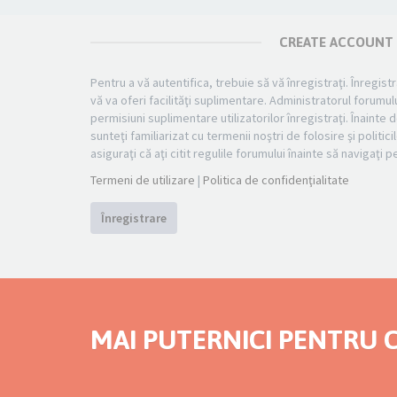
CREATE ACCOUNT
Pentru a vă autentifica, trebuie să vă înregistraţi. Înregi
vă va oferi facilităţi suplimentare. Administratorul foru
permisiuni suplimentare utilizatorilor înregistraţi. Înainte d
sunteţi familiarizat cu termenii noştri de folosire şi politi
asiguraţi că aţi citit regulile forumului înainte să navigaţi 
Termeni de utilizare
|
Politica de confidenţialitate
Înregistrare
MAI PUTERNICI PENTRU C