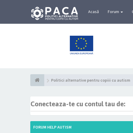
Acasă
Forum
Politici alternative pentru copiii cu autism
Conecteaza-te cu contul tau de:
FORUM HELP AUTISM