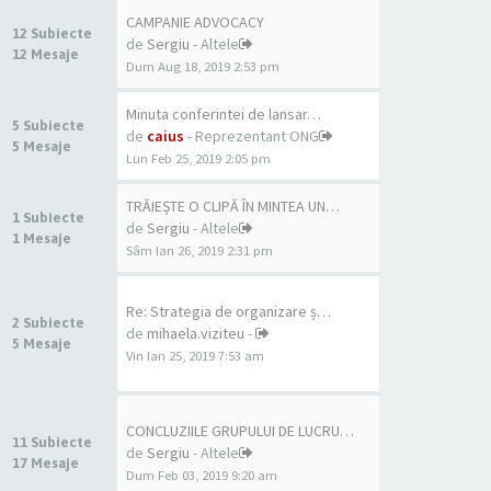
CAMPANIE ADVOCACY
12 Subiecte
de
Sergiu
- Altele
12 Mesaje
Dum Aug 18, 2019 2:53 pm
Minuta conferintei de lansar…
5 Subiecte
de
caius
- Reprezentant ONG
5 Mesaje
Lun Feb 25, 2019 2:05 pm
TRĂIEȘTE O CLIPĂ ÎN MINTEA UN…
1 Subiecte
de
Sergiu
- Altele
1 Mesaje
Sâm Ian 26, 2019 2:31 pm
Re: Strategia de organizare ș…
2 Subiecte
de
mihaela.viziteu
-
5 Mesaje
Vin Ian 25, 2019 7:53 am
CONCLUZIILE GRUPULUI DE LUCRU…
11 Subiecte
de
Sergiu
- Altele
17 Mesaje
Dum Feb 03, 2019 9:20 am