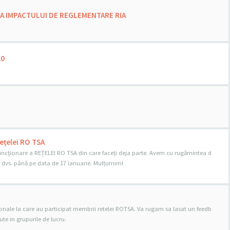
ZA IMPACTULUI DE REGLEMENTARE RIA
20
Rețelei RO TSA
funcționare a REȚELEI RO TSA din care faceți deja parte. Avem cu rugămintea d
dvs. până pe data de 17 ianuarie. Mulțumim!
egionale la care au participat membrii retelei ROTSA. Va rugam sa lasat un feedb
ute in grupurile de lucru.