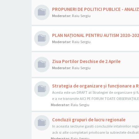
PROPUNERI DE POLITICI PUBLICE - ANALI
Moderator:
Raiu Sergiu
PLAN NAȚIONAL PENTRU AUTISM 2020-20
Moderator:
Raiu Sergiu
Ziua Portilor Deschise de 2 Aprile
Moderator:
Raiu Sergiu
Strategia de organizare și funcționare a 
Acesta este un DRAFT al Strategiei de organizare și 
e a ne transmite AICI PE FORUM TOATE OBSERVAȚIILE 
Moderator:
Raiu Sergiu
Concluzii grupuri de lucru regionale
In aceasta sectiune gasiti concluziile intalnirilor r
ack si alte completari privitoare la subiectele dezbat
Moderator:
Raiu Sergiu