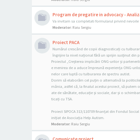
Program de pregatire in advocacy - Analiz
Va invitam sa completati formularul privind nevoi
Moderator:
Raiu Sergiu
Proiect PACA
Numărul crescând de copii diagnosticați cu tulburare
îngrijire la nivel național fără un sprijin susținut din 
Proiectul „Creșterea implicării ONG-urilor și parteneri
e menirea de a aduce împreună experiența ONG-urilor ș
nelor care luptă cu tulburarea de spectru autist.
Dorim să elaborăm cel puțin o alternativă la politicil
mânia, astfel că, la finalul acestui proiect, să putem 
ate de sănătate, educație și sociale, dar și o schimbar
ticați cu TSA.
Proiect SIPOCA 313/110709 finanțat din Fondul Socia
inițiat de Asociația Help Autism.
Moderator:
Raiu Sergiu
Comunicate proiect