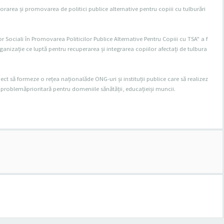
orarea și promovarea de politici publice alternative pentru copiii cu tulburări
or Sociali în Promovarea Politicilor Publice Alternative Pentru Copiii cu TSA" a f
rganizație ce luptă pentru recuperarea și integrarea copiilor afectați de tulbura
ct să formeze o rețea naționalăde ONG-uri și instituții publice care să realizez
A o problemăprioritară pentru domeniile sănătății, educațieiși muncii.