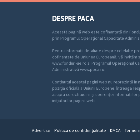
DESPRE PACA
Această pagină web este cofinanțată din Fondu
prin Programul Operațional Capacitate Adminis
Pentru informații detaliate despre celelalte p
cofinanțate de Uniunea Europeană, vă invităm să
www.fonduri-ue.ro si Programul Operațional Ca
Administrativă www.poca.ro.
Conținutul acestei pagini web nu reprezintă în 
poziția oficială a Uniunii Europene. Întreaga re
asupra corectitudinii și coerenței informațiilor
inițiatorilor paginii web
Advertise
Politica de confidenţialitate
DMCA
Termeni 