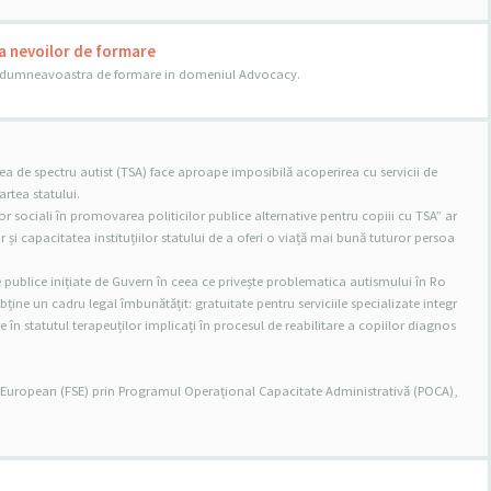
a nevoilor de formare
le dumneavoastra de formare in domeniul Advocacy.
a de spectru autist (TSA) face aproape imposibilă acoperirea cu servicii de
partea statului.
lor sociali în promovarea politicilor publice alternative pentru copiii cu TSA” ar
i capacitatea instituțiilor statului de a oferi o viață mai bună tuturor persoa
e publice inițiate de Guvern în ceea ce privește problematica autismului în Ro
obține un cadru legal îmbunătățit: gratuitate pentru serviciile specializate integr
e în statutul terapeuților implicați în procesul de reabilitare a copiilor diagnos
l European (FSE) prin Programul Operațional Capacitate Administrativă (POCA),