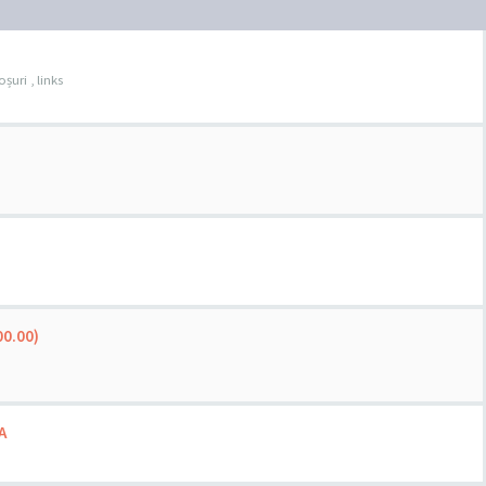
șuri , links
00.00)
A