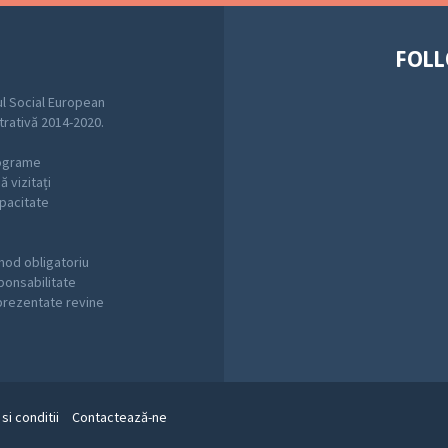
FOLL
l Social European
trativă 2014-2020.
rograme
 vizitați
pacitate
mod obligatoriu
sponsabilitate
 prezentate revine
si conditii
Contactează-ne