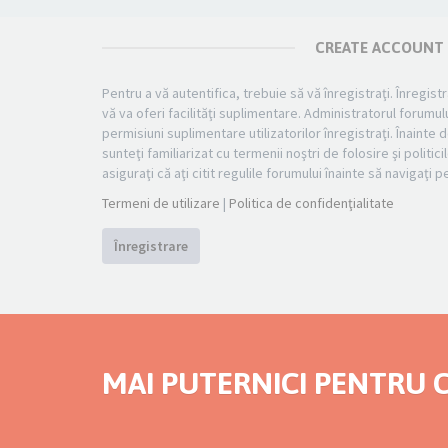
CREATE ACCOUNT
Pentru a vă autentifica, trebuie să vă înregistraţi. Înregi
vă va oferi facilităţi suplimentare. Administratorul foru
permisiuni suplimentare utilizatorilor înregistraţi. Înainte d
sunteţi familiarizat cu termenii noştri de folosire şi politi
asiguraţi că aţi citit regulile forumului înainte să navigaţi 
Termeni de utilizare
|
Politica de confidenţialitate
Înregistrare
MAI PUTERNICI PENTRU C