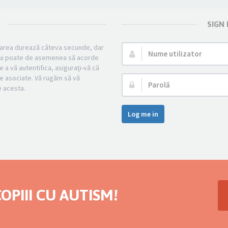
SIGN
strarea durează câteva secunde, dar
Nume
mului poate de asemenea să acorde
utilizator:
e a vă autentifica, asiguraţi-vă că
cile asociate. Vă rugăm să vă
Parolă:
pe acesta.
Log me in
OPIII CU AUTISM!