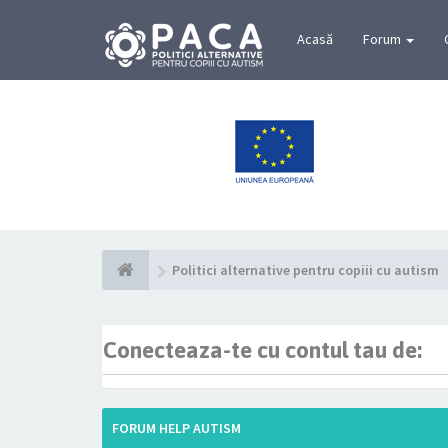
Acasă
Forum
Politici alternative pentru copiii cu autism
Conecteaza-te cu contul tau de:
FORUM HELP AUTISM