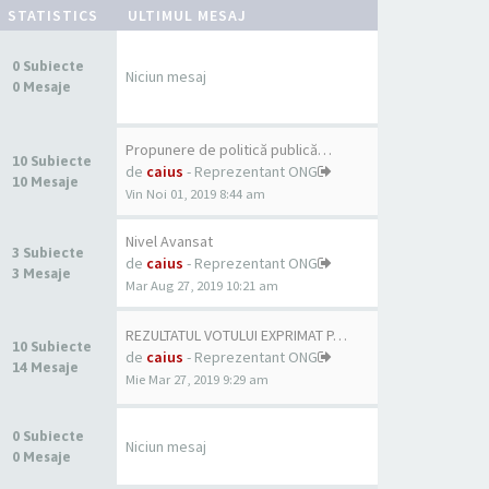
STATISTICS
ULTIMUL MESAJ
0 Subiecte
Niciun mesaj
0 Mesaje
Propunere de politică publică…
10 Subiecte
de
caius
- Reprezentant ONG
10 Mesaje
Vin Noi 01, 2019 8:44 am
Nivel Avansat
3 Subiecte
de
caius
- Reprezentant ONG
3 Mesaje
Mar Aug 27, 2019 10:21 am
REZULTATUL VOTULUI EXPRIMAT P…
10 Subiecte
de
caius
- Reprezentant ONG
14 Mesaje
Mie Mar 27, 2019 9:29 am
0 Subiecte
Niciun mesaj
0 Mesaje