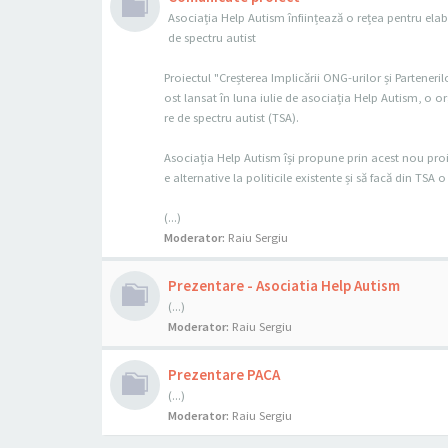
Asociația Help Autism înființează o rețea pentru elab
de spectru autist
Proiectul "Creșterea Implicării ONG-urilor și Parteneril
ost lansat în luna iulie de asociația Help Autism, o o
re de spectru autist (TSA).
Asociația Help Autism își propune prin acest nou proie
e alternative la politicile existente și să facă din TS
(...)
Moderator:
Raiu Sergiu
Prezentare - Asociatia Help Autism
(...)
Moderator:
Raiu Sergiu
Prezentare PACA
(...)
Moderator:
Raiu Sergiu