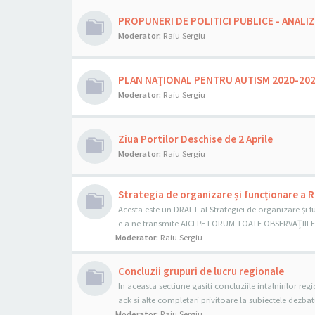
PROPUNERI DE POLITICI PUBLICE - ANALI
Moderator:
Raiu Sergiu
PLAN NAȚIONAL PENTRU AUTISM 2020-20
Moderator:
Raiu Sergiu
Ziua Portilor Deschise de 2 Aprile
Moderator:
Raiu Sergiu
Strategia de organizare și funcționare a 
Acesta este un DRAFT al Strategiei de organizare și 
e a ne transmite AICI PE FORUM TOATE OBSERVAȚIILE 
Moderator:
Raiu Sergiu
Concluzii grupuri de lucru regionale
In aceasta sectiune gasiti concluziile intalnirilor r
ack si alte completari privitoare la subiectele dezbat
Moderator:
Raiu Sergiu