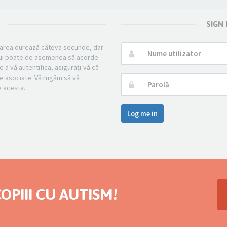
SIGN
strarea durează câteva secunde, dar
Nume
mului poate de asemenea să acorde
utilizator:
e a vă autentifica, asiguraţi-vă că
cile asociate. Vă rugăm să vă
Parolă:
pe acesta.
Log me in
OPIII CU AUTISM!