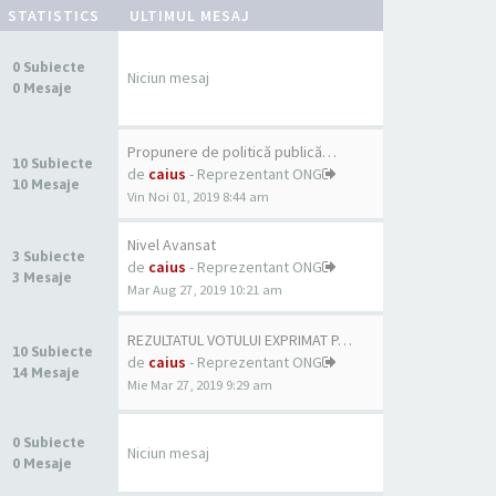
STATISTICS
ULTIMUL MESAJ
0 Subiecte
Niciun mesaj
0 Mesaje
Propunere de politică publică…
10 Subiecte
de
caius
- Reprezentant ONG
10 Mesaje
Vin Noi 01, 2019 8:44 am
Nivel Avansat
3 Subiecte
de
caius
- Reprezentant ONG
3 Mesaje
Mar Aug 27, 2019 10:21 am
REZULTATUL VOTULUI EXPRIMAT P…
10 Subiecte
de
caius
- Reprezentant ONG
14 Mesaje
Mie Mar 27, 2019 9:29 am
0 Subiecte
Niciun mesaj
0 Mesaje