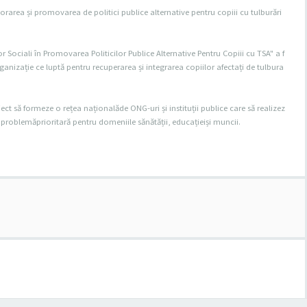
orarea și promovarea de politici publice alternative pentru copiii cu tulburări
or Sociali în Promovarea Politicilor Publice Alternative Pentru Copiii cu TSA" a f
rganizație ce luptă pentru recuperarea și integrarea copiilor afectați de tulbura
ct să formeze o rețea naționalăde ONG-uri și instituții publice care să realizez
A o problemăprioritară pentru domeniile sănătății, educațieiși muncii.