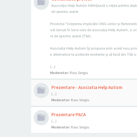
Asociația Help Autism înființează o rețea pentru elab
de spectru autist
Proiectul "Creșterea Implicării ONG-urilor și Parteneril
ost lansat în luna iulie de asociația Help Autism, o o
re de spectru autist (TSA).
Asociația Help Autism își propune prin acest nou proie
e alternative la politicile existente și să facă din TS
(...)
Moderator:
Raiu Sergiu
Prezentare - Asociatia Help Autism
(...)
Moderator:
Raiu Sergiu
Prezentare PACA
(...)
Moderator:
Raiu Sergiu