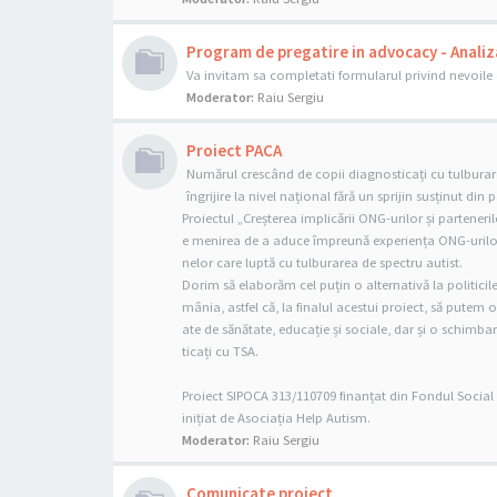
Program de pregatire in advocacy - Analiz
Va invitam sa completati formularul privind nevoi
Moderator:
Raiu Sergiu
Proiect PACA
Numărul crescând de copii diagnosticați cu tulburare
îngrijire la nivel național fără un sprijin susținut din 
Proiectul „Creșterea implicării ONG-urilor și parteneri
e menirea de a aduce împreună experiența ONG-urilor ș
nelor care luptă cu tulburarea de spectru autist.
Dorim să elaborăm cel puțin o alternativă la politicil
mânia, astfel că, la finalul acestui proiect, să putem 
ate de sănătate, educație și sociale, dar și o schimbar
ticați cu TSA.
Proiect SIPOCA 313/110709 finanțat din Fondul Socia
inițiat de Asociația Help Autism.
Moderator:
Raiu Sergiu
Comunicate proiect