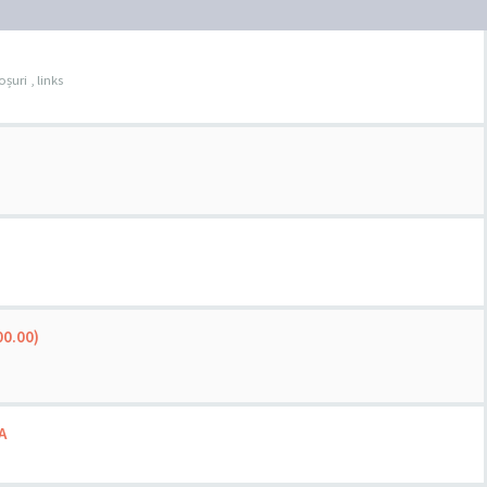
șuri , links
00.00)
A