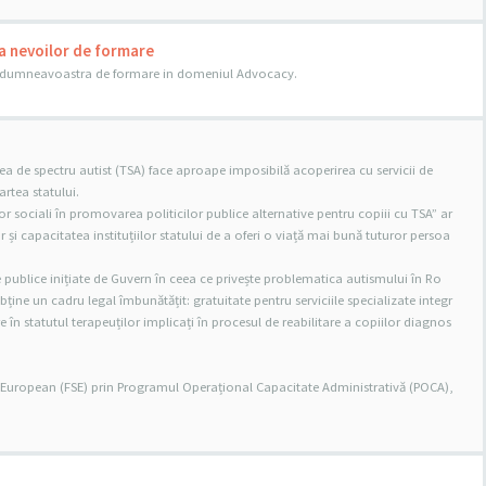
a nevoilor de formare
le dumneavoastra de formare in domeniul Advocacy.
a de spectru autist (TSA) face aproape imposibilă acoperirea cu servicii de
partea statului.
lor sociali în promovarea politicilor publice alternative pentru copiii cu TSA” ar
i capacitatea instituțiilor statului de a oferi o viață mai bună tuturor persoa
e publice inițiate de Guvern în ceea ce privește problematica autismului în Ro
obține un cadru legal îmbunătățit: gratuitate pentru serviciile specializate integr
e în statutul terapeuților implicați în procesul de reabilitare a copiilor diagnos
l European (FSE) prin Programul Operațional Capacitate Administrativă (POCA),