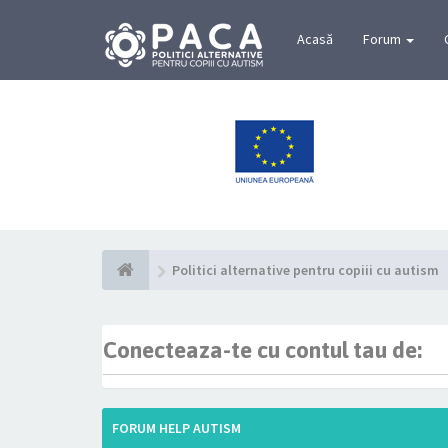
Acasă
Forum
Politici alternative pentru copiii cu autism
Conecteaza-te cu contul tau de:
FORUM HELP AUTISM