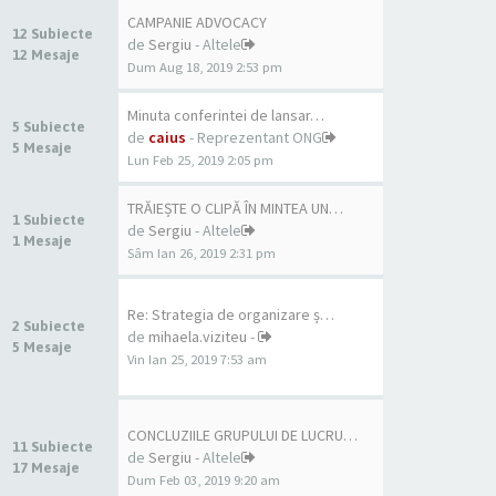
CAMPANIE ADVOCACY
12 Subiecte
de
Sergiu
- Altele
12 Mesaje
Dum Aug 18, 2019 2:53 pm
Minuta conferintei de lansar…
5 Subiecte
de
caius
- Reprezentant ONG
5 Mesaje
Lun Feb 25, 2019 2:05 pm
TRĂIEȘTE O CLIPĂ ÎN MINTEA UN…
1 Subiecte
de
Sergiu
- Altele
1 Mesaje
Sâm Ian 26, 2019 2:31 pm
Re: Strategia de organizare ș…
2 Subiecte
de
mihaela.viziteu
-
5 Mesaje
Vin Ian 25, 2019 7:53 am
CONCLUZIILE GRUPULUI DE LUCRU…
11 Subiecte
de
Sergiu
- Altele
17 Mesaje
Dum Feb 03, 2019 9:20 am