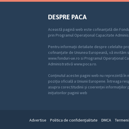
DESPRE PACA
Această pagină web este cofinanțată din Fondu
prin Programul Operațional Capacitate Adminis
Pentru informații detaliate despre celelalte p
cofinanțate de Uniunea Europeană, vă invităm să
www.fonduri-ue.ro si Programul Operațional Ca
Administrativă www.poca.ro.
Conținutul acestei pagini web nu reprezintă în 
poziția oficială a Uniunii Europene. Întreaga re
asupra corectitudinii și coerenței informațiilor
inițiatorilor paginii web
Advertise
Politica de confidenţialitate
DMCA
Termeni 