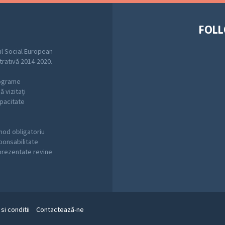
FOLL
l Social European
trativă 2014-2020.
rograme
 vizitați
pacitate
mod obligatoriu
sponsabilitate
 prezentate revine
si conditii
Contactează-ne