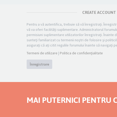
CREATE ACCOUNT
Pentru a vă autentifica, trebuie să vă înregistraţi. Înregi
vă va oferi facilităţi suplimentare. Administratorul foru
permisiuni suplimentare utilizatorilor înregistraţi. Înainte d
sunteţi familiarizat cu termenii noştri de folosire şi politi
asiguraţi că aţi citit regulile forumului înainte să navigaţi 
Termeni de utilizare
|
Politica de confidenţialitate
Înregistrare
MAI PUTERNICI PENTRU C