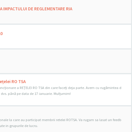
ZA IMPACTULUI DE REGLEMENTARE RIA
20
Rețelei RO TSA
funcționare a REȚELEI RO TSA din care faceți deja parte. Avem cu rugămintea d
dvs. până pe data de 17 ianuarie. Mulțumim!
egionale la care au participat membrii retelei ROTSA. Va rugam sa lasat un feedb
ute in grupurile de lucru.