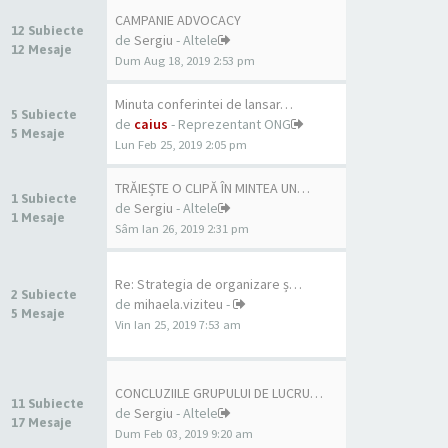
CAMPANIE ADVOCACY
12 Subiecte
de
Sergiu
- Altele
12 Mesaje
Dum Aug 18, 2019 2:53 pm
Minuta conferintei de lansar…
5 Subiecte
de
caius
- Reprezentant ONG
5 Mesaje
Lun Feb 25, 2019 2:05 pm
TRĂIEȘTE O CLIPĂ ÎN MINTEA UN…
1 Subiecte
de
Sergiu
- Altele
1 Mesaje
Sâm Ian 26, 2019 2:31 pm
Re: Strategia de organizare ș…
2 Subiecte
de
mihaela.viziteu
-
5 Mesaje
Vin Ian 25, 2019 7:53 am
CONCLUZIILE GRUPULUI DE LUCRU…
11 Subiecte
de
Sergiu
- Altele
17 Mesaje
Dum Feb 03, 2019 9:20 am