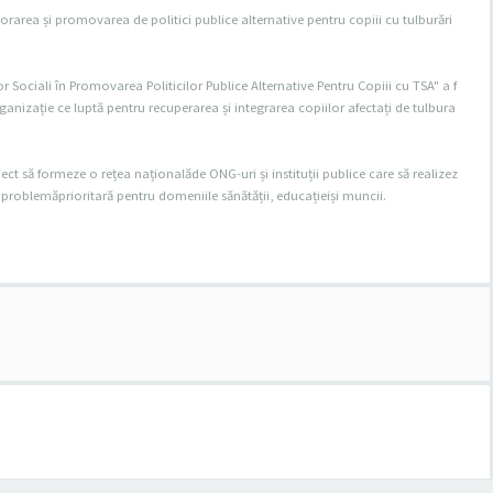
orarea și promovarea de politici publice alternative pentru copiii cu tulburări
or Sociali în Promovarea Politicilor Publice Alternative Pentru Copiii cu TSA" a f
rganizație ce luptă pentru recuperarea și integrarea copiilor afectați de tulbura
ct să formeze o rețea naționalăde ONG-uri și instituții publice care să realizez
A o problemăprioritară pentru domeniile sănătății, educațieiși muncii.