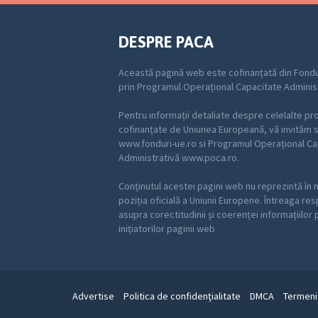
DESPRE PACA
Această pagină web este cofinanțată din Fondu
prin Programul Operațional Capacitate Adminis
Pentru informații detaliate despre celelalte p
cofinanțate de Uniunea Europeană, vă invităm să
www.fonduri-ue.ro si Programul Operațional Ca
Administrativă www.poca.ro.
Conținutul acestei pagini web nu reprezintă în 
poziția oficială a Uniunii Europene. Întreaga re
asupra corectitudinii și coerenței informațiilor
inițiatorilor paginii web
Advertise
Politica de confidenţialitate
DMCA
Termeni 