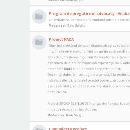
Program de pregatire in advocacy - Analiz
Va invitam sa completati formularul privind nevoi
Moderator:
Raiu Sergiu
Proiect PACA
Numărul crescând de copii diagnosticați cu tulburare
îngrijire la nivel național fără un sprijin susținut din 
Proiectul „Creșterea implicării ONG-urilor și parteneri
e menirea de a aduce împreună experiența ONG-urilor ș
nelor care luptă cu tulburarea de spectru autist.
Dorim să elaborăm cel puțin o alternativă la politicil
mânia, astfel că, la finalul acestui proiect, să putem 
ate de sănătate, educație și sociale, dar și o schimbar
ticați cu TSA.
Proiect SIPOCA 313/110709 finanțat din Fondul Socia
inițiat de Asociația Help Autism.
Moderator:
Raiu Sergiu
Comunicate proiect