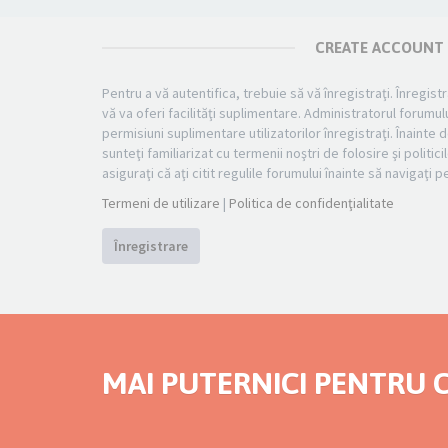
CREATE ACCOUNT
Pentru a vă autentifica, trebuie să vă înregistraţi. Înregi
vă va oferi facilităţi suplimentare. Administratorul foru
permisiuni suplimentare utilizatorilor înregistraţi. Înainte d
sunteţi familiarizat cu termenii noştri de folosire şi politi
asiguraţi că aţi citit regulile forumului înainte să navigaţi 
Termeni de utilizare
|
Politica de confidenţialitate
Înregistrare
MAI PUTERNICI PENTRU C