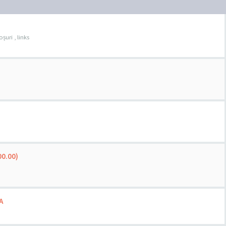
șuri , links
00.00)
A