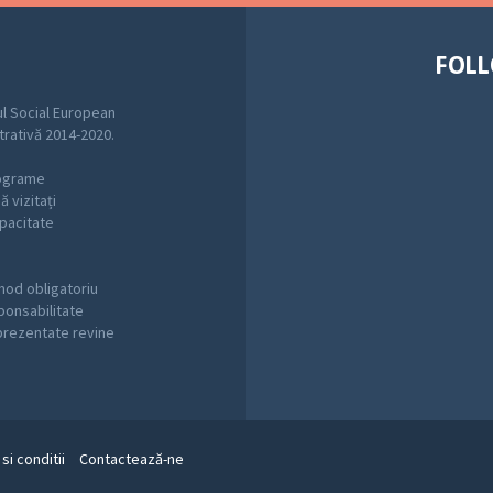
FOLL
l Social European
trativă 2014-2020.
rograme
 vizitați
pacitate
mod obligatoriu
sponsabilitate
 prezentate revine
si conditii
Contactează-ne