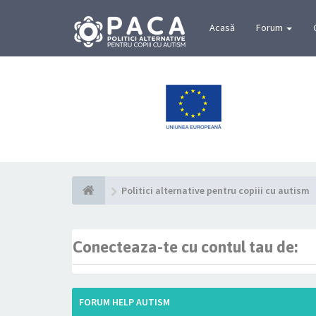
Acasă
Forum
Politici alternative pentru copiii cu autism
Conecteaza-te cu contul tau de:
FORUM HELP AUTISM