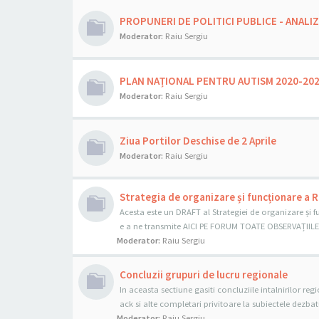
PROPUNERI DE POLITICI PUBLICE - ANALI
Moderator:
Raiu Sergiu
PLAN NAȚIONAL PENTRU AUTISM 2020-20
Moderator:
Raiu Sergiu
Ziua Portilor Deschise de 2 Aprile
Moderator:
Raiu Sergiu
Strategia de organizare și funcționare a 
Acesta este un DRAFT al Strategiei de organizare și 
e a ne transmite AICI PE FORUM TOATE OBSERVAȚIILE 
Moderator:
Raiu Sergiu
Concluzii grupuri de lucru regionale
In aceasta sectiune gasiti concluziile intalnirilor r
ack si alte completari privitoare la subiectele dezbat
Moderator:
Raiu Sergiu