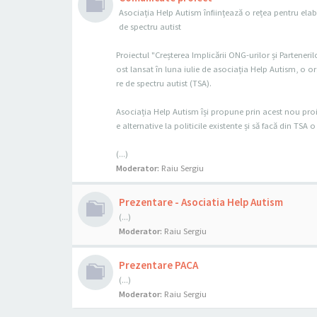
Asociația Help Autism înființează o rețea pentru elab
de spectru autist
Proiectul "Creșterea Implicării ONG-urilor și Parteneril
ost lansat în luna iulie de asociația Help Autism, o o
re de spectru autist (TSA).
Asociația Help Autism își propune prin acest nou proie
e alternative la politicile existente și să facă din TS
(...)
Moderator:
Raiu Sergiu
Prezentare - Asociatia Help Autism
(...)
Moderator:
Raiu Sergiu
Prezentare PACA
(...)
Moderator:
Raiu Sergiu