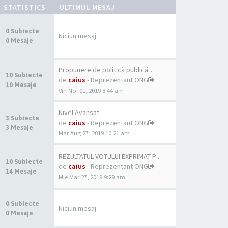
STATISTICS
ULTIMUL MESAJ
0 Subiecte
Niciun mesaj
0 Mesaje
Propunere de politică publică…
10 Subiecte
de
caius
- Reprezentant ONG
10 Mesaje
Vin Noi 01, 2019 8:44 am
Nivel Avansat
3 Subiecte
de
caius
- Reprezentant ONG
3 Mesaje
Mar Aug 27, 2019 10:21 am
REZULTATUL VOTULUI EXPRIMAT P…
10 Subiecte
de
caius
- Reprezentant ONG
14 Mesaje
Mie Mar 27, 2019 9:29 am
0 Subiecte
Niciun mesaj
0 Mesaje