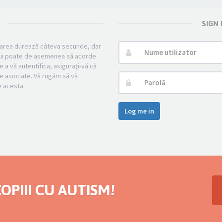
SIGN
strarea durează câteva secunde, dar
Nume
mului poate de asemenea să acorde
utilizator:
e a vă autentifica, asiguraţi-vă că
cile asociate. Vă rugăm să vă
Parolă:
pe acesta.
Log me in
OPIII CU AUTISM!