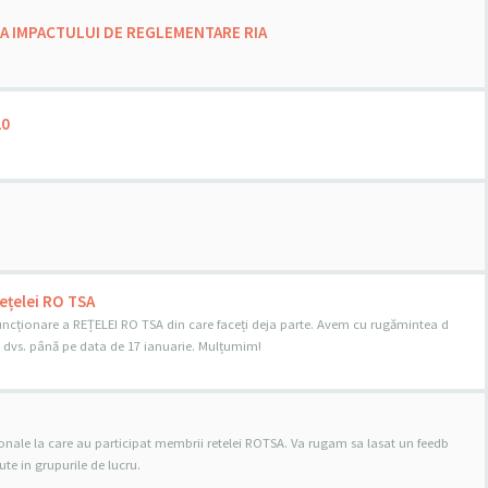
ZA IMPACTULUI DE REGLEMENTARE RIA
20
Rețelei RO TSA
funcționare a REȚELEI RO TSA din care faceți deja parte. Avem cu rugămintea d
dvs. până pe data de 17 ianuarie. Mulțumim!
egionale la care au participat membrii retelei ROTSA. Va rugam sa lasat un feedb
ute in grupurile de lucru.