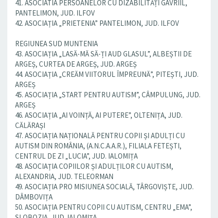
41. ASOCIATIA PERSOANELOR CU DIZABILITĂȚI GAVRIIL,
PANTELIMON, JUD. ILFOV
42. ASOCIAȚIA „PRIETENIA” PANTELIMON, JUD. ILFOV
REGIUNEA SUD MUNTENIA
43. ASOCIAȚIA „LASĂ-MĂ SĂ-ȚI AUD GLASUL”, ALBEȘTII DE
ARGEȘ, CURTEA DE ARGEȘ, JUD. ARGEȘ
44. ASOCIAȚIA „CREĂM VIITORUL ÎMPREUNĂ”, PITEȘTI, JUD.
ARGEȘ
45. ASOCIAȚIA „START PENTRU AUTISM”, CÂMPULUNG, JUD.
ARGEȘ
46. ASOCIAȚIA „AI VOINȚĂ, AI PUTERE”, OLTENIȚA, JUD.
CĂLĂRAȘI
47. ASOCIAȚIA NAȚIONALĂ PENTRU COPII ȘI ADULȚI CU
AUTISM DIN ROMÂNIA, (A.N.C.A.A.R.), FILIALA FETEȘTI,
CENTRUL DE ZI „LUCIA”, JUD. IALOMIȚA
48. ASOCIAȚIA COPIILOR ȘI ADULȚILOR CU AUTISM,
ALEXANDRIA, JUD. TELEORMAN
49. ASOCIAȚIA PRO MISIUNEA SOCIALĂ, TÂRGOVIȘTE, JUD.
DÂMBOVIȚA
50. ASOCIAȚIA PENTRU COPII CU AUTISM, CENTRU „EMA”,
SLOBOZIA, JUD. IALOMIȚA