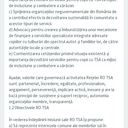
de incluziune și combatere a sărăciei.
c) Sprijinirea organizațiilor neguvernamentale din România de
a contribui efectiv la dezvoltarea sustenabilă în comunitate a
acestor tipuri de servicii.
d) Advocacy pentru crearea și îmbunătățirea unor mecanisme
de finanțare a serviciilor specializate integrate adresate
copiilor cu tulburări din spectrul autist și familiilor lor, de către
autoritățile locale și centrale.
e) Contientizarea cetățenilor privind situația existentă și
importanța dezvoltării serviciilor pentru copii cu TSA ca mijloc
de incluziune și combatere a sărăciei.
Așadar, valorile care guvernează activitatea Rețelei RO TSA
sunt: parteneriat, încredere, egalitate, profesionalism,
angajament, perseverență, implicare activă, inovare și are la
bază principii de: susținere și suport reciproc, autonomia
organizațiilor membre, transparență.
1.2 Obiectivele RO TSA
În vederea îndeplinirii misiunii sale RO TSA își propune:
a) Să reprezinte interesele comune ale membrilor săi în