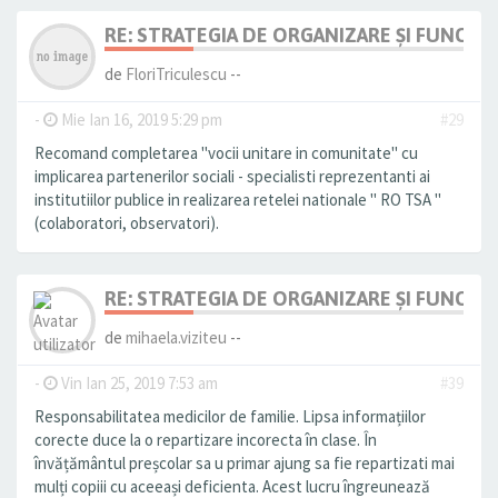
RE: STRATEGIA DE ORGANIZARE ȘI FUNCȚI
de
FloriTriculescu
--
-
Mie Ian 16, 2019 5:29 pm
#29
Recomand completarea "vocii unitare in comunitate" cu
implicarea partenerilor sociali - specialisti reprezentanti ai
institutiilor publice in realizarea retelei nationale " RO TSA "
(colaboratori, observatori).
RE: STRATEGIA DE ORGANIZARE ȘI FUNCȚI
de
mihaela.viziteu
--
-
Vin Ian 25, 2019 7:53 am
#39
Responsabilitatea medicilor de familie. Lipsa informațiilor
corecte duce la o repartizare incorecta în clase. În
învățământul preșcolar sa u primar ajung sa fie repartizati mai
mulți copiii cu aceeași deficienta. Acest lucru îngreunează