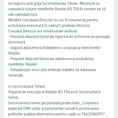
un registru prin grija Secretariatului Tehnic. Minuta/le se
comunică tuturor membrilor Rețelei RO TSA în termen de 10
zile calendaristice.
Membrii Consiliului Director nu vor fi remunerați pentru
activitatea exercitată în cadrul Consiliului Director.
Consiliul Director are următoarele atribuții:
- Prezintă Adunării Generale raportul de activitate pe perioada
anterioară.
- Asigură aducerea la îndeplinire a scopului și obiectivelor
Rețelei.
- Propune Adunării Generale admiterea și excluderea
membrilor Rețelei.
- Îndeplinește orice alte atribuții stabilite de Adunarea
Generală.
c) Secretariatul Tehnic
Organul de execuție al Rețelei RO TSA este Secretariatul
tehnic.
Secretariatul tehnic pe perioada proiectului ,,Creșterea
implicării ONG-urilor și partenerilor sociali în promovarea
politicilor publice alternative pentru copiii cu TSA (ONGPP)” ,