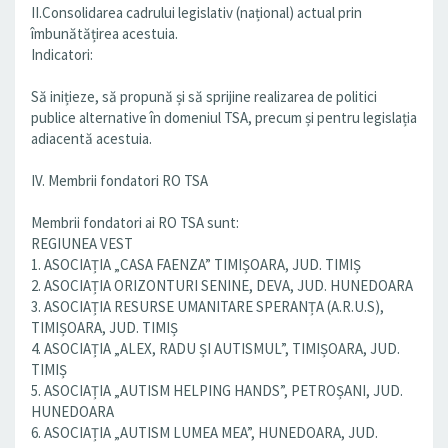
II.Consolidarea cadrului legislativ (național) actual prin
îmbunătățirea acestuia.
Indicatori:
Să inițieze, să propună și să sprijine realizarea de politici
publice alternative în domeniul TSA, precum și pentru legislația
adiacentă acestuia.
IV. Membrii fondatori RO TSA
Membrii fondatori ai RO TSA sunt:
REGIUNEA VEST
1. ASOCIAȚIA „CASA FAENZA” TIMIȘOARA, JUD. TIMIȘ
2. ASOCIAȚIA ORIZONTURI SENINE, DEVA, JUD. HUNEDOARA
3. ASOCIAȚIA RESURSE UMANITARE SPERANȚA (A.R.U.S),
TIMIȘOARA, JUD. TIMIȘ
4. ASOCIAȚIA „ALEX, RADU ȘI AUTISMUL”, TIMIȘOARA, JUD.
TIMIȘ
5. ASOCIAȚIA „AUTISM HELPING HANDS”, PETROȘANI, JUD.
HUNEDOARA
6. ASOCIAȚIA „AUTISM LUMEA MEA”, HUNEDOARA, JUD.