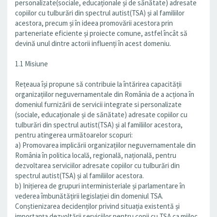
personalizate(sociale, educaționale și de sănătate) adresate
copiilor cu tulburări din spectrul autist(TSA) și al familiilor
acestora, precum și în ideea promovării acestora prin
parteneriate eficiente și proiecte comune, astfel încât să
devină unul dintre actorii influenți în acest domeniu.
1.1 Misiune
Rețeaua își propune să contribuie la întărirea capacității
organizațiilor neguvernamentale din România de a acționa în
domeniul furnizării de servicii integrate si personalizate
(sociale, educaționale și de sănătate) adresate copiilor cu
tulburări din spectrul autist(TSA) și al familiilor acestora,
pentru atingerea următoarelor scopuri:
a) Promovarea implicării organizațiilor neguvernamentale din
România în politica locală, regională, națională, pentru
dezvoltarea serviciilor adresate copiilor cu tulburări din
spectrul autist(TSA) și al familiilor acestora.
b) Inițierea de grupuri interministeriale și parlamentare în
vederea îmbunătățirii legislației din domeniul TSA.
Conștienizarea decidenților privind situația existentă și
importanța dezvoltării serviciilor pentru copii cu TSA ca mijloc