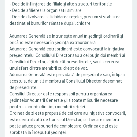
- Decide înființarea de filiale și alte structuri teritoriale
- Decide afilierea la organizatii similare
- Decide dizolvarea si lichidarea rețelei, precum si stabilirea
destinatiei bunurilor rămase după lichidare.
Adunarea Generală se intrunește anual în ședință ordinară și
oricând este necesar în ședință extraordinară.
Adunarea Generală extraordinară este convocată la inițiativa
președintelui Consiliului Director sau a cel puțin doi membri ai
Consiliului Director, alții decât președintele, sau la cererea
unui sfert dintre membrii cu drept de vot.
Adunarea Generală este prezidată de președinte sau, în lipsa
acestuia, de un alt membru al Consiliului Director desemnat
de presedinte.
Consiliul Director este responsabil pentru organizarea
ședintelor Adunarii Generale și ia toate măsurile necesare
pentru a anunța din timp membrii rețelei.
Ordinea de zi este propusă de cei care au inițiativa convocării,
este centralizată de Consiliul Director, iar fiecare membru
poate aduce propuneri de completare. Ordinea de zi este
aprobată la începutul ședinței.