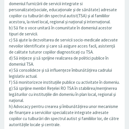
domeniul furnizării de servicii integrate si
personalizate(sociale, educaționale și de sănătate) adresate
copiilor cu tulburări din spectrul autist(TSA) și al familiilor
acestora, la nivel local, regional și național și internațional.
b) Să fie o voce unitară în comunitate în domeniul acestor
tipuri de servicii.
c) Să ajute la dezvoltarea de servicii socio-medicale adecvate
nevoilor identificate și care să asigure acces facil, asistență
de calitate tuturor copiilor diagnosticați cu TSA.
d) Să inițieze și să sprijine realizarea de politici publice în
domeniul TSA.
e) Să consolideze și să influențeze îmbunătățirea cadrului
legislativ actual.
f) Să monitorizeze instituțiile publice cu activitate în domeniu.
g) Să sprijine membri Rețelei RO TSA în stabilirea/menținerea
legăturilor cu instituțiile din domeniu în plan local, regional și
național.
h) Advocacy pentru crearea și îmbunătățirea unor mecanisme
de finanțare a serviciilor specializate integrate adresate
copiilor cu tulburări din spectrul autist și familiilor lor, de către
autoritățile locale și centrale.