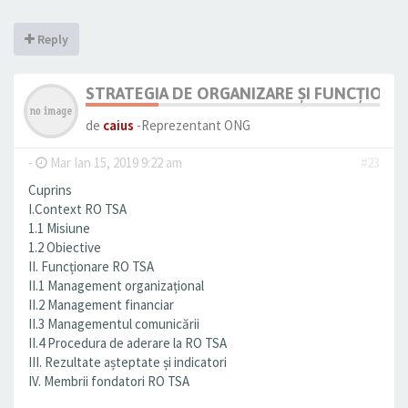
Reply
STRATEGIA DE ORGANIZARE ȘI FUNCȚIONAR
de
caius
-Reprezentant ONG
-
Mar Ian 15, 2019 9:22 am
#23
Cuprins
I.Context RO TSA
1.1 Misiune
1.2 Obiective
II. Funcționare RO TSA
II.1 Management organizațional
II.2 Management financiar
II.3 Managementul comunicării
II.4 Procedura de aderare la RO TSA
III. Rezultate așteptate și indicatori
IV. Membrii fondatori RO TSA