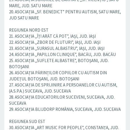
MARE, JUD. SATU MARE
20. ASOCIAȚIA „SF. BENEDICT” PENTRU AUTISM, SATU MARE,
JUD SATU MARE
REGIUNEA NORD EST
21. ASOCIAȚIA „ÎȚI ARĂT CĂ POT”, IAȘI, JUD. IAȘI
22. ASOCIAȚIA „ZBOR DE FLUTURI”, IAȘI, JUD. IAȘI
23. ASOCIAȚIA „SURASUL ALBASTRU”, IAȘI, JUD. IAȘI
24. ASOCIAȚIA „PAPILLON CLINIQUE”, BACĂU, JUD. BACĂU
25. ASOCIAȚIA „SUFLETE ALBASTRE”, BOTOȘANI, JUD.
BOTOȘANI
26. ASOCIAȚIA PĂRINȚILOR COPIILOR CU AUTISM DIN
JUDEȚUL BOTOȘANI, JUD. BOTOȘANI
27. ASOCIAȚIA DE SPRIJINIRE A PERSOANELOR CU AUTISM,
(A.S.P.A.) SUCEAVA, JUD. SUCEAVA
28. ASOCIAȚIA EDUCATORILOR SUCEVENI, SUCEAVA, JUD.
SUCEAVA
29. ASOCIAȚIA BLIJDORP ROMÂNIA, SUCEAVA, JUD. SUCEAVA
REGIUNEA SUD EST
30. ASOCIAȚIA „ART MUSIC FOR PEOPLE”, CONSTANȚA, JUD.