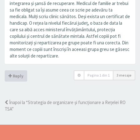
integrarea și șansă de recuperare. Medicul de familie ar trebui
sa fie obligat sa își asume ceea ce scrie pe adevăru ta
medicala. Mulți scriu clinic sănătos. Deși exista un certificat de
handicap. O rețea la nivelul fiecărui județ, o baza de data la
care sa aibă acces ministerul învățământului, protecția
copilului și centrul de sănătate mintala. Astfel copiii pot fi
monitorizați și repartizarea pe grupe poate fi una corecta. Din
moment ce copiii sunt înscriși în aceeasi grupa greu se găsesc
alte soluții de repartizare.
Pagina
1
din
1
3 mesaje
Reply
Înapoi la “Strategia de organizare și funcționare a Rețelei RO
TSA”