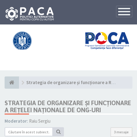
Toggle
Navigatio
Strategia de organizare și funcționare a Rețelei RO TSA
STRATEGIA DE ORGANIZARE ȘI FUNCȚIONARE
A REȚELEI NAȚIONALE DE ONG-URI
Moderator:
Raiu Sergiu
3 mesaje