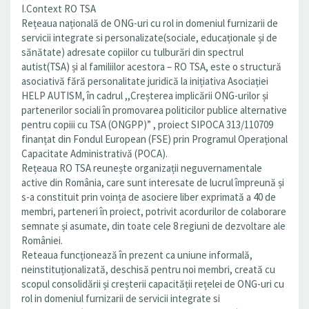
I.Context RO TSA
Rețeaua națională de ONG-uri cu rol in domeniul furnizarii de
servicii integrate si personalizate(sociale, educaționale și de
sănătate) adresate copiilor cu tulburări din spectrul
autist(TSA) și al familiilor acestora – RO TSA, este o structură
asociativă fără personalitate juridică la inițiativa Asociației
HELP AUTISM, în cadrul ,,Creșterea implicării ONG-urilor și
partenerilor sociali în promovarea politicilor publice alternative
pentru copiii cu TSA (ONGPP)” , proiect SIPOCA 313/110709
finanțat din Fondul European (FSE) prin Programul Operațional
Capacitate Administrativă (POCA).
Rețeaua RO TSA reunește organizații neguvernamentale
active din România, care sunt interesate de lucrul împreună și
s-a constituit prin voința de asociere liber exprimată a 40 de
membri, parteneri în proiect, potrivit acordurilor de colaborare
semnate și asumate, din toate cele 8 regiuni de dezvoltare ale
României.
Reteaua funcționează în prezent ca uniune informală,
neinstituționalizată, deschisă pentru noi membri, creată cu
scopul consolidării și creșterii capacității rețelei de ONG-uri cu
rol in domeniul furnizarii de servicii integrate si