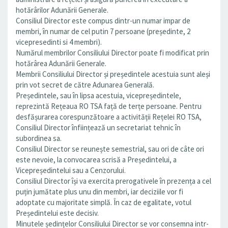
hotărârilor Adunării Generale.
Consiliul Director este compus dintr-un numar impar de
membri, în numar de cel putin 7 persoane (președinte, 2
vicepresedinti si 4 membri).
Numărul membrilor Consiliului Director poate fi modificat prin
hotărârea Adunării Generale.
Membrii Consiliului Director și președintele acestuia sunt aleși
prin vot secret de către Adunarea Generală.
Președintele, sau în lipsa acestuia, vicepreședintele,
reprezintă Rețeaua RO TSA față de terțe persoane. Pentru
desfășurarea corespunzătoare a activității Rețelei RO TSA,
Consiliul Director înființează un secretariat tehnic în
subordinea sa.
Consiliul Director se reunește semestrial, sau ori de câte ori
este nevoie, la convocarea scrisă a Președintelui, a
Vicepreședintelui sau a Cenzorului.
Consiliul Director își va exercita prerogativele în prezența a cel
puțin jumătate plus unu din membri, iar deciziile vor fi
adoptate cu majoritate simplă. În caz de egalitate, votul
Președintelui este decisiv.
Minutele ședințelor Consiliului Director se vor consemna intr-