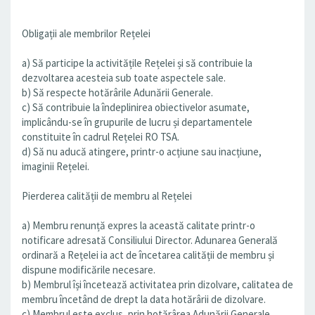
Obligații ale membrilor Rețelei
a) Să participe la activitățile Rețelei și să contribuie la
dezvoltarea acesteia sub toate aspectele sale.
b) Să respecte hotărârile Adunării Generale.
c) Să contribuie la îndeplinirea obiectivelor asumate,
implicându-se în grupurile de lucru și departamentele
constituite în cadrul Rețelei RO TSA.
d) Să nu aducă atingere, printr-o acțiune sau inacțiune,
imaginii Rețelei.
Pierderea calității de membru al Rețelei
a) Membru renunță expres la această calitate printr-o
notificare adresată Consiliului Director. Adunarea Generală
ordinară a Rețelei ia act de încetarea calității de membru și
dispune modificările necesare.
b) Membrul își încetează activitatea prin dizolvare, calitatea de
membru încetând de drept la data hotărârii de dizolvare.
c) Membrul este exclus, prin hotărârea Adunării Generale