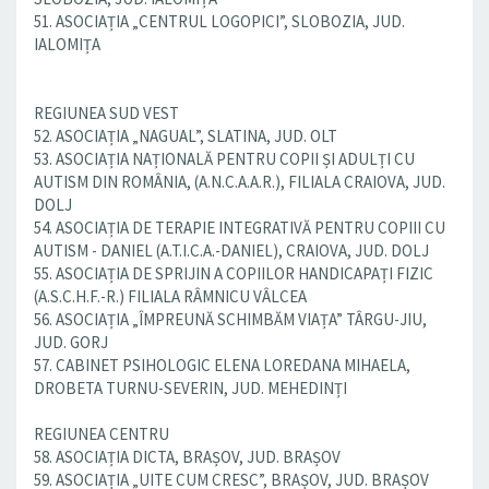
51. ASOCIAȚIA „CENTRUL LOGOPICI”, SLOBOZIA, JUD.
IALOMIȚA
REGIUNEA SUD VEST
52. ASOCIAȚIA „NAGUAL”, SLATINA, JUD. OLT
53. ASOCIAȚIA NAȚIONALĂ PENTRU COPII ȘI ADULȚI CU
AUTISM DIN ROMÂNIA, (A.N.C.A.A.R.), FILIALA CRAIOVA, JUD.
DOLJ
54. ASOCIAȚIA DE TERAPIE INTEGRATIVĂ PENTRU COPIII CU
AUTISM - DANIEL (A.T.I.C.A.-DANIEL), CRAIOVA, JUD. DOLJ
55. ASOCIAȚIA DE SPRIJIN A COPIILOR HANDICAPAȚI FIZIC
(A.S.C.H.F.-R.) FILIALA RÂMNICU VÂLCEA
56. ASOCIAȚIA „ÎMPREUNĂ SCHIMBĂM VIAȚA” TÂRGU-JIU,
JUD. GORJ
57. CABINET PSIHOLOGIC ELENA LOREDANA MIHAELA,
DROBETA TURNU-SEVERIN, JUD. MEHEDINȚI
REGIUNEA CENTRU
58. ASOCIAȚIA DICTA, BRAȘOV, JUD. BRAȘOV
59. ASOCIAȚIA „UITE CUM CRESC”, BRAȘOV, JUD. BRAȘOV