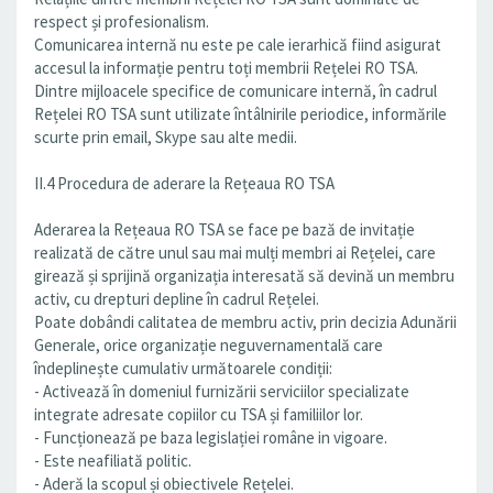
respect și profesionalism.
Comunicarea internă nu este pe cale ierarhică fiind asigurat
accesul la informație pentru toți membrii Rețelei RO TSA.
Dintre mijloacele specifice de comunicare internă, în cadrul
Rețelei RO TSA sunt utilizate întâlnirile periodice, informările
scurte prin email, Skype sau alte medii.
II.4 Procedura de aderare la Rețeaua RO TSA
Aderarea la Rețeaua RO TSA se face pe bază de invitație
realizată de către unul sau mai mulți membri ai Rețelei, care
girează și sprijină organizația interesată să devină un membru
activ, cu drepturi depline în cadrul Rețelei.
Poate dobândi calitatea de membru activ, prin decizia Adunării
Generale, orice organizație neguvernamentală care
îndeplinește cumulativ următoarele condiții:
- Activează în domeniul furnizării serviciilor specializate
integrate adresate copiilor cu TSA și familiilor lor.
- Funcționează pe baza legislației române in vigoare.
- Este neafiliată politic.
- Aderă la scopul și obiectivele Rețelei.