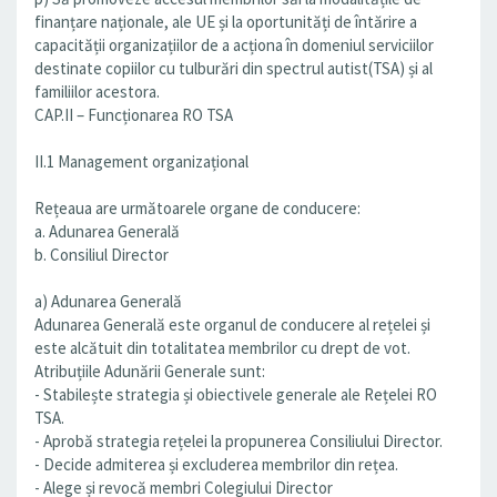
finanțare naționale, ale UE și la oportunități de întărire a
capacității organizațiilor de a acționa în domeniul serviciilor
destinate copiilor cu tulburări din spectrul autist(TSA) și al
familiilor acestora.
CAP.II – Funcționarea RO TSA
II.1 Management organizațional
Rețeaua are următoarele organe de conducere:
a. Adunarea Generală
b. Consiliul Director
a) Adunarea Generală
Adunarea Generală este organul de conducere al rețelei și
este alcătuit din totalitatea membrilor cu drept de vot.
Atribuțiile Adunării Generale sunt:
- Stabilește strategia și obiectivele generale ale Rețelei RO
TSA.
- Aprobă strategia rețelei la propunerea Consiliului Director.
- Decide admiterea și excluderea membrilor din rețea.
- Alege și revocă membri Colegiului Director