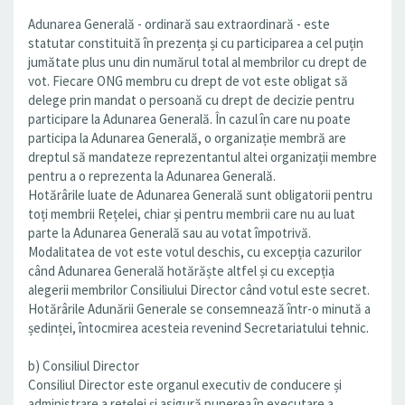
Adunarea Generală - ordinară sau extraordinară - este
statutar constituită în prezența și cu participarea a cel puțin
jumătate plus unu din numărul total al membrilor cu drept de
vot. Fiecare ONG membru cu drept de vot este obligat să
delege prin mandat o persoană cu drept de decizie pentru
participare la Adunarea Generală. În cazul în care nu poate
participa la Adunarea Generală, o organizație membră are
dreptul să mandateze reprezentantul altei organizații membre
pentru a o reprezenta la Adunarea Generală.
Hotărârile luate de Adunarea Generală sunt obligatorii pentru
toți membrii Rețelei, chiar și pentru membrii care nu au luat
parte la Adunarea Generală sau au votat împotrivă.
Modalitatea de vot este votul deschis, cu excepția cazurilor
când Adunarea Generală hotărăște altfel și cu excepția
alegerii membrilor Consiliului Director când votul este secret.
Hotărârile Adunării Generale se consemnează într-o minută a
ședinței, întocmirea acesteia revenind Secretariatului tehnic.
b) Consiliul Director
Consiliul Director este organul executiv de conducere și
administrare a rețelei și asigură punerea în executare a