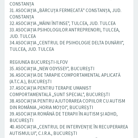
CONSTANȚA
31. ASOCIAȚIA „BĂRCUȚA FERMECATĂ” CONSTANȚA, JUD.
CONSTANȚA
32. ASOCIAȚIA „MÂINI ÎNTINSE”, TULCEA, JUD. TULCEA
33. ASOCIAȚIA PSIHOLOGILOR ANTREPRENORI, TULCEA,
JUD. TULCEA
34. ASOCIAȚIA „CENTRUL DE PSIHOLOGIE DELTA DUNĂRII”,
TULCEA, JUD. TULCEA
REGIUNEA BUCUREȘTI-ILFOV
35. ASOCIAȚIA „NEW ODYSSEY”, BUCUREȘTI
36. ASOCIAȚIA DE TARAPIE COMPORTAMENTAL APLICATĂ
(A.T.C.A.), BUCUREȘTI
37. ASOCIAȚIA PENTRU TERAPIE UMANIST
COMPORTAMENTALĂ „SUNT SPECIAL”, BUCUREȘTI
38. ASOCIAȚIA PENTRU AJUTORAREA COPIILOR CU AUTISM
DIN ROMÂNIA „HORIA MOȚOI”, BUCUREȘTI
39. ASOCIAȚIA ROMÂNĂ DE TERAPII ÎN AUTISM ȘI ADHD,
BUCUREȘTI
40. ASOCIAȚIA „CENTRUL DE INTERVENȚIE ÎN RECUPERAREA
AUTISMULUI”, C.I.R.A., BUCUREȘTI