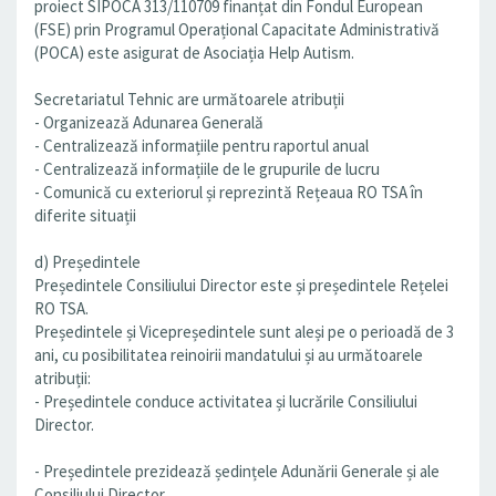
proiect SIPOCA 313/110709 finanțat din Fondul European
(FSE) prin Programul Operațional Capacitate Administrativă
(POCA) este asigurat de Asociația Help Autism.
Secretariatul Tehnic are următoarele atribuții
- Organizează Adunarea Generală
- Centralizează informațiile pentru raportul anual
- Centralizează informațiile de le grupurile de lucru
- Comunică cu exteriorul și reprezintă Rețeaua RO TSA în
diferite situații
d) Președintele
Președintele Consiliului Director este și președintele Rețelei
RO TSA.
Președintele și Vicepreședintele sunt aleși pe o perioadă de 3
ani, cu posibilitatea reinoirii mandatului și au următoarele
atribuții:
- Președintele conduce activitatea și lucrările Consiliului
Director.
- Președintele prezidează ședințele Adunării Generale și ale
Consiliului Director.