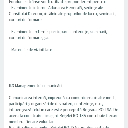
Fondurile strânse vor fi utilizate preponderent pentru:
- Evenimente interne: Adunarea Generală, ședințe ale
Consiliului Director, întâlniri ale grupurilor de lucru, seminarii,
cursuri de formare
- Evenimente externe: participare conferințe, seminarii,
cursuri de formare, ș.a.
- Materiale de vizibilitate
II.3 Managementul comunicării
Comunicarea internă, împreună cu comunicarea în alte medii,
participări și organizări de dezbateri, conferințe, etc ,
influențează felul în care este percepută Rețeaua RO TSA. De
aceea la construirea imaginii Rețelei RO TSA contribuie fiecare
membru, fiecare voluntar.
Relațiile dintre membrii Rețelei RO TSA sunt dominate de