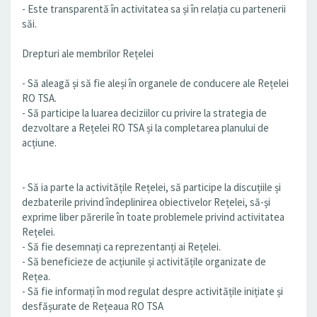
- Este transparentă în activitatea sa și în relația cu partenerii
săi.
Drepturi ale membrilor Rețelei
- Să aleagă și să fie aleși în organele de conducere ale Rețelei
RO TSA.
- Să participe la luarea deciziilor cu privire la strategia de
dezvoltare a Rețelei RO TSA și la completarea planului de
acțiune.
- Să ia parte la activitățile Rețelei, să participe la discuțiile și
dezbaterile privind îndeplinirea obiectivelor Rețelei, să-și
exprime liber părerile în toate problemele privind activitatea
Rețelei.
- Să fie desemnați ca reprezentanți ai Rețelei.
- Să beneficieze de acțiunile și activitățile organizate de
Rețea.
- Să fie informați în mod regulat despre activitățile inițiate și
desfășurate de Rețeaua RO TSA