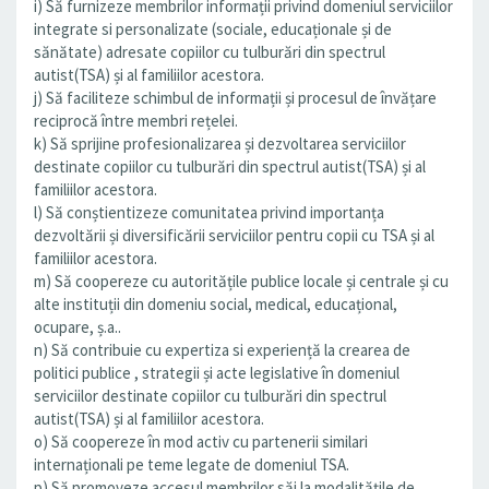
i) Să furnizeze membrilor informații privind domeniul serviciilor
integrate si personalizate (sociale, educaționale și de
sănătate) adresate copiilor cu tulburări din spectrul
autist(TSA) și al familiilor acestora.
j) Să faciliteze schimbul de informații și procesul de învățare
reciprocă între membri rețelei.
k) Să sprijine profesionalizarea și dezvoltarea serviciilor
destinate copiilor cu tulburări din spectrul autist(TSA) și al
familiilor acestora.
l) Să conștientizeze comunitatea privind importanța
dezvoltării și diversificării serviciilor pentru copii cu TSA și al
familiilor acestora.
m) Să coopereze cu autoritățile publice locale și centrale și cu
alte instituții din domeniu social, medical, educațional,
ocupare, ș.a..
n) Să contribuie cu expertiza si experiență la crearea de
politici publice , strategii și acte legislative în domeniul
serviciilor destinate copiilor cu tulburări din spectrul
autist(TSA) și al familiilor acestora.
o) Să coopereze în mod activ cu partenerii similari
internaționali pe teme legate de domeniul TSA.
p) Să promoveze accesul membrilor săi la modalitățile de