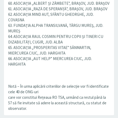
60. ASOCIAȚIA „ALBERT ȘI ZÂMBETE”, BRAȘOV, JUD. BRAȘOV
61. ASOCIAȚIA „RAZĂ DE SPERANȚĂ”, BRAȘOV, JUD. BRAȘOV
62. ASOCIAȚIA MIND AUT, SFÂNTU GHEORGHE, JUD.
COVASNA
63. FUNDAȚIA ALPHA TRANSILVANĂ, TÂRGU MUREȘ, JUD.
MUREȘ
64. ASOCIAȚIA RAUL COSMIN PENTRU COPII ȘI TINERI CU
DIZABILITĂȚI, CUGIR, JUD. ALBA
65. ASOCIAȚIA „PROSPERITAS VITAE” SÂNMARTIN,
MIERCUREA CIUC, JUD. HARGHITA
66. ASOCIAȚIA „AUT HELP” MIERCUREA CIUC, JUD.
HARGHITA
Notă – În urma aplicării criteriilor de selecție vor fi identificate
cele 40 de ONG-uri
care vor constitui Rețeaua RO TSA, urmând ca restul până la
57 să fie invitate să adere la această structură, cu statut de
observator.