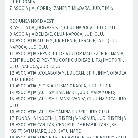
HUNEDOARA
7. ASOCIAȚIA „COPII ȘI ZÂNE”, TIMIȘOARA, JUD. TIMIȘ
REGIUNEA NORD VEST
8. ASOCIAȚIA „DOG ASSIST”, CLUJ-NAPOCA, JUD. CLUJ
9. ASOCIAȚIA BELIEVE, CLUJ-NAPOCA, JUD. CLUJ
10. ASOCIAȚIA AUTISM, PRIETENIE, TERAPIE, (A.P.T.) CLUJ-
NAPOCA, JUD. CLUJ
11. ASOCIAȚIA SERVICIUL DE AJUTOR MALTEZ ÎN ROMÂNIA,
CENTRUL DE ZI PENTRU COPII CU DIZABILITĂȚI MOTORII,
CLUJ-NAPOCA, JUD. CLUJ
12. ASOCIAȚIA „COLABORĂM, EDUCĂM, SPRIJINIM”, ORADEA,
JUD. BIHOR
13. ASOCIAȚIA „S.O.S. AUTISM”, ORADEA, JUD. BIHOR
14. ASOCIAȚIA „AUTISM BAIA MARE”, JUD. MARAMUREȘ
15. ASOCIAȚIA „AUTISM TRANSILVANIA”, CLUJ-NAPOCA, JUD.
CLUJ
16. ASOCIAȚIA „AUTISM CÂMPIA TURZII”, JUD. CLUJ
17. FUNDAȚIA INOCENȚI, BISTRIȚA-NĂSĂUD, JUD. BISTRIȚA
18. ASOCIAȚIA CARITAS, CENTRUL DE REABILITARE „SF.
IOSIF”, SATU MARE, JUD. SATU MARE
19. ASOCIAȚIA SURORILE DE CARITATE „SF. VICENȚIU”, SATU