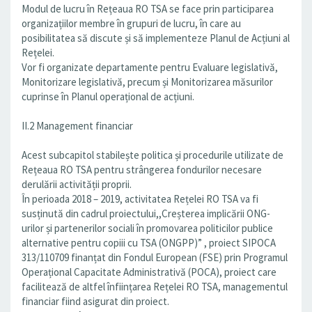
Modul de lucru în Rețeaua RO TSA se face prin participarea
organizațiilor membre în grupuri de lucru, în care au
posibilitatea să discute și să implementeze Planul de Acțiuni al
Rețelei.
Vor fi organizate departamente pentru Evaluare legislativă,
Monitorizare legislativă, precum și Monitorizarea măsurilor
cuprinse în Planul operațional de acțiuni.
II.2 Management financiar
Acest subcapitol stabilește politica și procedurile utilizate de
Rețeaua RO TSA pentru strângerea fondurilor necesare
derulării activității proprii.
În perioada 2018 – 2019, activitatea Rețelei RO TSA va fi
susținută din cadrul proiectului,,Creșterea implicării ONG-
urilor și partenerilor sociali în promovarea politicilor publice
alternative pentru copiii cu TSA (ONGPP)” , proiect SIPOCA
313/110709 finanțat din Fondul European (FSE) prin Programul
Operațional Capacitate Administrativă (POCA), proiect care
facilitează de altfel înființarea Rețelei RO TSA, managementul
financiar fiind asigurat din proiect.