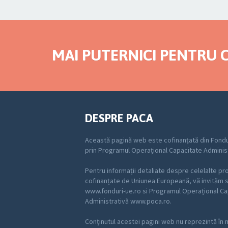
MAI PUTERNICI PENTRU C
DESPRE PACA
Această pagină web este cofinanțată din Fondu
prin Programul Operațional Capacitate Adminis
Pentru informații detaliate despre celelalte p
cofinanțate de Uniunea Europeană, vă invităm să
www.fonduri-ue.ro si Programul Operațional Ca
Administrativă www.poca.ro.
Conținutul acestei pagini web nu reprezintă în 