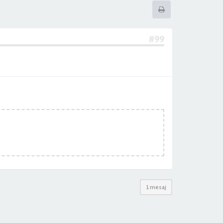
#99
1 mesaj