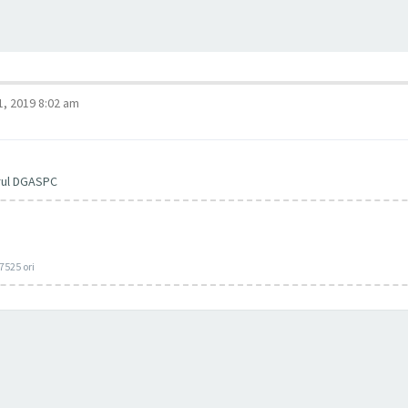
1, 2019 8:02 am
drul DGASPC
7525 ori