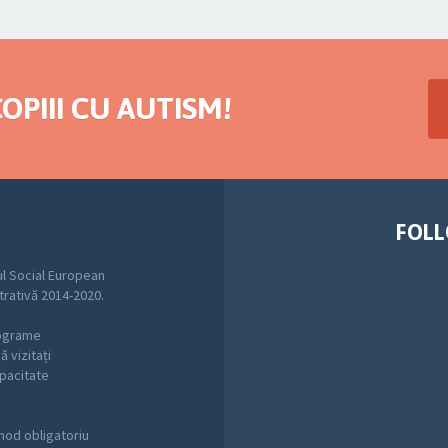
OPIII CU AUTISM!
FOLL
l Social European
trativă 2014-2020.
rograme
 vizitați
pacitate
mod obligatoriu