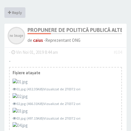
Reply
PROPUNERE DE POLITICĂ PUBLICĂ ALTERNAT
de
caius
-Reprezentant ONG
-
Vin Noi 01, 2019 8:44 am
#104
-
Fişiere ataşate
01.jpg (432.35KiB)Vizualizat de 270372 ori
02.jpg (466.31KiB)Vizualizat de 270372 ori
03.jpg (497.15KiB)Vizualizat de 270372 ori