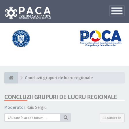
Toggle
Navigatio
Concluzii grupuri de lucru regionale
CONCLUZII GRUPURI DE LUCRU REGIONALE
Moderator:
Raiu Sergiu
11 subiecte