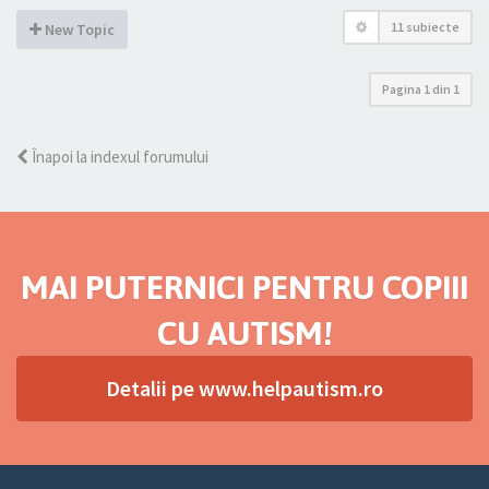
11 subiecte
New Topic
Pagina
1
din
1
Înapoi la indexul forumului
MAI PUTERNICI PENTRU COPIII
CU AUTISM!
Detalii pe www.helpautism.ro