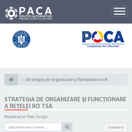
Toggle
Navigatio
Strategia de organizare și funcționare a Rețelei RO TSA
STRATEGIA DE ORGANIZARE ȘI FUNCȚIONARE
A REȚELEI RO TSA
Moderator:
Raiu Sergiu
2 subiecte