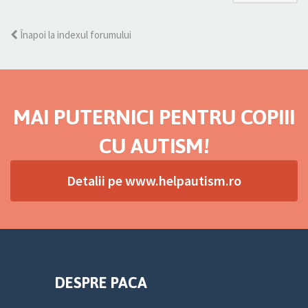
Înapoi la indexul forumului
MAI PUTERNICI PENTRU COPIII
CU AUTISM!
Detalii pe www.helpautism.ro
DESPRE PACA