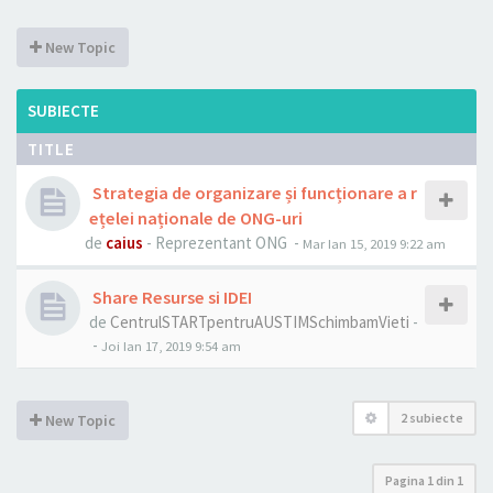
New Topic
SUBIECTE
TITLE
Strategia de organizare și funcționare a r
ețelei naționale de ONG-uri
de
caius
- Reprezentant ONG -
Mar Ian 15, 2019 9:22 am
Share Resurse si IDEI
de
CentrulSTARTpentruAUSTIMSchimbamVieti
-
-
Joi Ian 17, 2019 9:54 am
2 subiecte
New Topic
Pagina
1
din
1