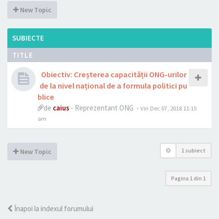
New Topic
SUBIECTE
TITLE
Obiectiv: Creșterea capacității ONG-urilor
de la nivel național de a formula politici pu
blice
de
caius
- Reprezentant ONG -
Vin Dec 07, 2018 11:15
am
1 subiect
New Topic
Pagina
1
din
1
Înapoi la indexul forumului