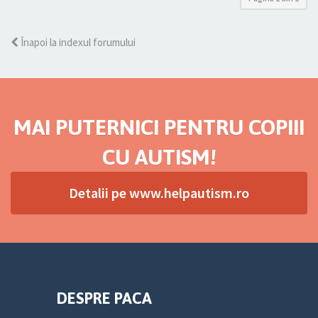
Înapoi la indexul forumului
MAI PUTERNICI PENTRU COPIII
CU AUTISM!
Detalii pe www.helpautism.ro
DESPRE PACA