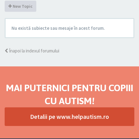
New Topic
Nu există subiecte sau mesaje în acest forum.
Înapoi la indexul forumului
MAI PUTERNICI PENTRU COPIII
CU AUTISM!
Detalii pe www.helpautism.ro