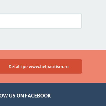
Detalii pe www.helpautism.ro
OW US ON FACEBOOK