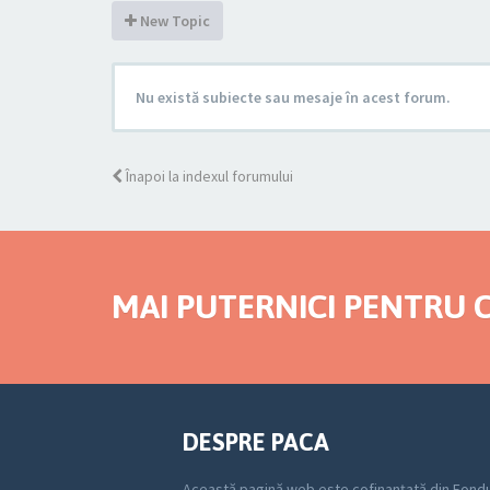
New Topic
Nu există subiecte sau mesaje în acest forum.
Înapoi la indexul forumului
MAI PUTERNICI PENTRU C
DESPRE PACA
Această pagină web este cofinanțată din Fondu