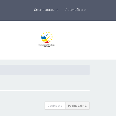
×
Create account
Autentificare
0 subiecte
Pagina
1
din
1