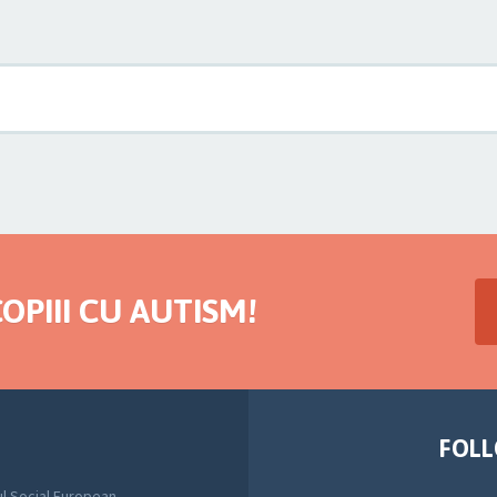
OPIII CU AUTISM!
FOLL
l Social European