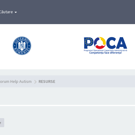
Căutare
orum Help Autism
RESURSE
e