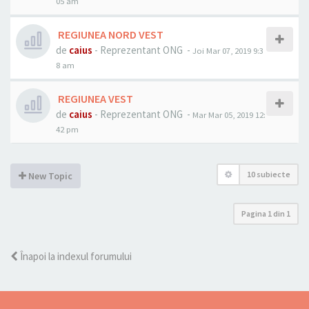
05 am
REGIUNEA NORD VEST
de
caius
- Reprezentant ONG -
Joi Mar 07, 2019 9:3
8 am
REGIUNEA VEST
de
caius
- Reprezentant ONG -
Mar Mar 05, 2019 12:
42 pm
10 subiecte
New Topic
Pagina
1
din
1
Înapoi la indexul forumului