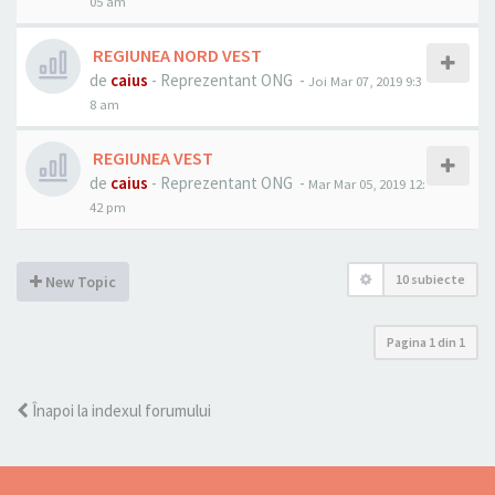
05 am
REGIUNEA NORD VEST
de
caius
- Reprezentant ONG -
Joi Mar 07, 2019 9:3
8 am
REGIUNEA VEST
de
caius
- Reprezentant ONG -
Mar Mar 05, 2019 12:
42 pm
10 subiecte
New Topic
Pagina
1
din
1
Înapoi la indexul forumului