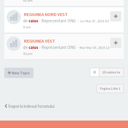
05 am
REGIUNEA NORD VEST
de
caius
- Reprezentant ONG -
Joi Mar 07, 2019 9:3
8 am
REGIUNEA VEST
de
caius
- Reprezentant ONG -
Mar Mar 05, 2019 12:
42 pm
10 subiecte
New Topic
Pagina
1
din
1
Înapoi la indexul forumului