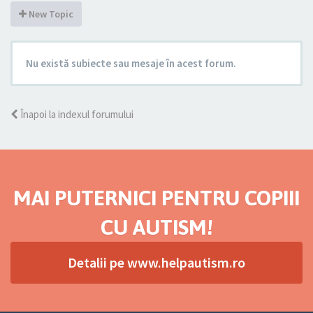
New Topic
Nu există subiecte sau mesaje în acest forum.
Înapoi la indexul forumului
MAI PUTERNICI PENTRU COPIII
CU AUTISM!
Detalii pe www.helpautism.ro