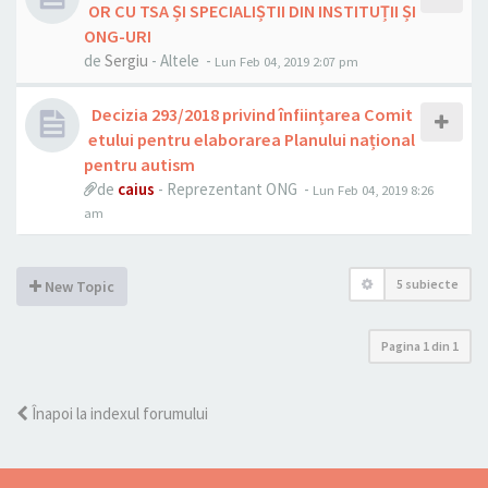
OR CU TSA ȘI SPECIALIȘTII DIN INSTITUȚII ȘI
ONG-URI
de
Sergiu
- Altele -
Lun Feb 04, 2019 2:07 pm
Decizia 293/2018 privind înființarea Comit
etului pentru elaborarea Planului național
pentru autism
de
caius
- Reprezentant ONG -
Lun Feb 04, 2019 8:26
am
5 subiecte
New Topic
Pagina
1
din
1
Înapoi la indexul forumului