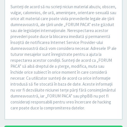
Sunteţi de acord să nu scrieţi niciun material abuziv, obscen,
vulgar, calomnios, de ură, ameninţare, orientare-sexuală sau
orice alt material care poate viola prevederile legale ale ţării
dumneavoastră, ale ţării unde „FORUM PACA” este găzduit
sau ale legislaţiei internaţionale. Nerespectarea acestor
prevederi poate duce la blocarea imediată şi permanentă
însoţită de notificarea Internet Service Provider-ului
dumneavoastră dacă vom considera necesar. Adresele IP ale
tuturor mesajelor sunt înregistrate pentru a ajuta la
respectarea acestor condiţii. Sunteţi de acord ca „FORUM
PACA” să aibă dreptul de a şterge, modifica, muta sau
închide orice subiect în orice moment în care consideră
necesar. Ca utilizator sunteţi de acord ca orice informaţie
introdusă să fie stocată în baza de date. Aceste informaţii
nu vor fi dezvăluite niciunei terţe părţi fără consimţământul
dumneavoastră, iar „FORUM PACA” sau phpBB nu pot fi
consideraţi responsabili pentru vreo încercare de hacking
care poate duce la compromiterea datelor.