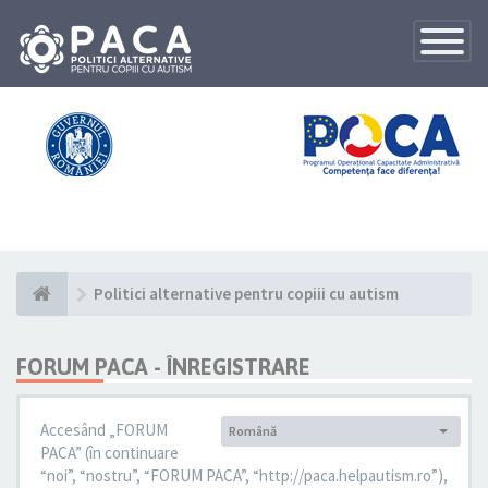
Toggle
Navigatio
Politici alternative pentru copiii cu autism
FORUM PACA - ÎNREGISTRARE
Accesând „FORUM
Română
Limba:
PACA” (în continuare
“noi”, “nostru”, “FORUM PACA”, “http://paca.helpautism.ro”),