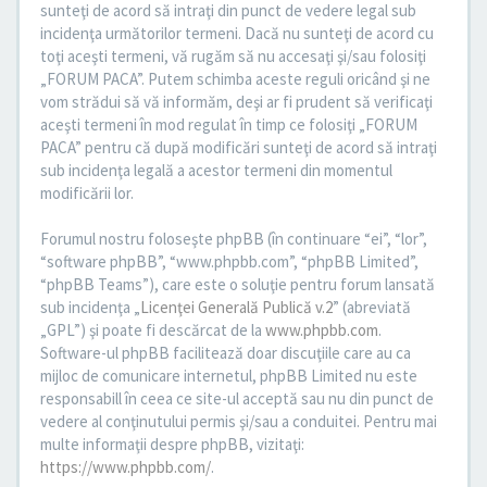
sunteţi de acord să intraţi din punct de vedere legal sub
incidenţa următorilor termeni. Dacă nu sunteţi de acord cu
toţi aceşti termeni, vă rugăm să nu accesaţi şi/sau folosiţi
„FORUM PACA”. Putem schimba aceste reguli oricând şi ne
vom strădui să vă informăm, deşi ar fi prudent să verificaţi
aceşti termeni în mod regulat în timp ce folosiţi „FORUM
PACA” pentru că după modificări sunteţi de acord să intraţi
sub incidenţa legală a acestor termeni din momentul
modificării lor.
Forumul nostru foloseşte phpBB (în continuare “ei”, “lor”,
“software phpBB”, “www.phpbb.com”, “phpBB Limited”,
“phpBB Teams”), care este o soluţie pentru forum lansată
sub incidenţa „
Licenţei Generală Publică v.2
” (abreviată
„GPL”) şi poate fi descărcat de la
www.phpbb.com
.
Software-ul phpBB facilitează doar discuţiile care au ca
mijloc de comunicare internetul, phpBB Limited nu este
responsabill în ceea ce site-ul acceptă sau nu din punct de
vedere al conţinutului permis şi/sau a conduitei. Pentru mai
multe informaţii despre phpBB, vizitaţi:
https://www.phpbb.com/
.