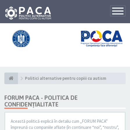
Toggle
Navigatio
Politici alternative pentru copiii cu autism
FORUM PACA - POLITICA DE
CONFIDENŢIALITATE
Această politică explică în detaliu cum „FORUM PACA”
împreună cu companiile afliate (în continuare “noi”, “nostru”,