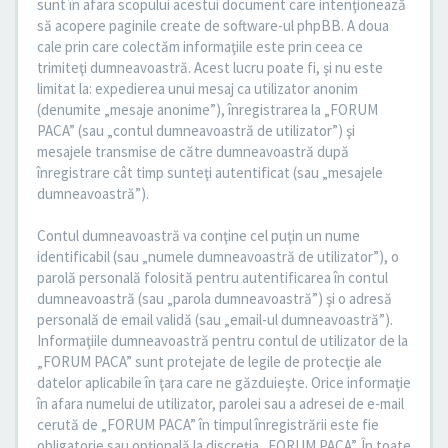
sunt în afara scopului acestui document care intenţionează
să acopere paginile create de software-ul phpBB. A doua
cale prin care colectăm informaţiile este prin ceea ce
trimiteţi dumneavoastră. Acest lucru poate fi, şi nu este
limitat la: expedierea unui mesaj ca utilizator anonim
(denumite „mesaje anonime”), înregistrarea la „FORUM
PACA” (sau „contul dumneavoastră de utilizator”) şi
mesajele transmise de către dumneavoastră după
înregistrare cât timp sunteţi autentificat (sau „mesajele
dumneavoastră”).
Contul dumneavoastră va conţine cel puţin un nume
identificabil (sau „numele dumneavoastră de utilizator”), o
parolă personală folosită pentru autentificarea în contul
dumneavoastră (sau „parola dumneavoastră”) şi o adresă
personală de email validă (sau „email-ul dumneavoastră”).
Informaţiile dumneavoastră pentru contul de utilizator de la
„FORUM PACA” sunt protejate de legile de protecţie ale
datelor aplicabile în ţara care ne găzduieşte. Orice informaţie
în afara numelui de utilizator, parolei sau a adresei de e-mail
cerută de „FORUM PACA” în timpul înregistrării este fie
obligatorie sau opţională la discreţia „FORUM PACA”. În toate