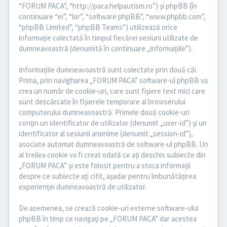
“FORUM PACA”, “http://paca.helpautism.ro”) şi phpBB (în
continuare “ei”, “lor”, “software phpBB”, “www.phpbb.com”,
“phpBB Limited”, “phpBB Teams”) utilizează orice
informaţie colectată în timpul fiecărei sesiuni utilizate de
dumneavoastră (denumită în continuare „informaţiile”).
Informaţiile dumneavoastră sunt colectate prin două căi.
Prima, prin navigharea „FORUM PACA” software-ul phpBB va
crea un număr de cookie-uri, care sunt fişiere text mici care
sunt descărcate în fişierele temporare al browserului
computerului dumneavoastră. Primele două cookie-uri
conţin un identificator de utilizator (denumit „user-id”) şi un
identificator al sesiunii anonime (denumit „session-id”),
asociate automat dumneavoastră de software-ul phpBB. Un
al treilea cookie va fi creat odată ce aţi deschis subiecte din
„FORUM PACA” şi este folosit pentru a stoca informaţii
despre ce subiecte aţi citit, aşadar pentru îmbunătăţirea
experienţei dumneavoastră de utilizator.
De asemenea, se crează cookie-uri externe software-ului
phpBB în timp ce navigaţi pe „FORUM PACA” dar acestea