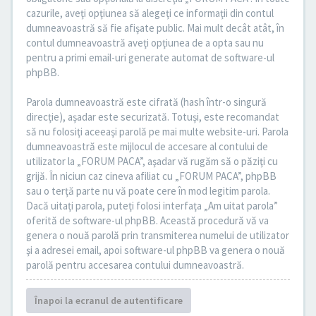
cazurile, aveţi opţiunea să alegeţi ce informaţii din contul
dumneavoastră să fie afişate public. Mai mult decât atât, în
contul dumneavoastră aveţi opţiunea de a opta sau nu
pentru a primi email-uri generate automat de software-ul
phpBB.
Parola dumneavoastră este cifrată (hash într-o singură
direcţie), aşadar este securizată. Totuşi, este recomandat
să nu folosiţi aceeaşi parolă pe mai multe website-uri. Parola
dumneavoastră este mijlocul de accesare al contului de
utilizator la „FORUM PACA”, aşadar vă rugăm să o păziţi cu
grijă. În niciun caz cineva afiliat cu „FORUM PACA”, phpBB
sau o terţă parte nu vă poate cere în mod legitim parola.
Dacă uitaţi parola, puteţi folosi interfaţa „Am uitat parola”
oferită de software-ul phpBB. Această procedură vă va
genera o nouă parolă prin transmiterea numelui de utilizator
şi a adresei email, apoi software-ul phpBB va genera o nouă
parolă pentru accesarea contului dumneavoastră.
Înapoi la ecranul de autentificare