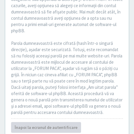
cazurile, aveţi opţiunea să alegeţi ce informaţii din contul
dumneavoastră să fie afişate public. Mai mult decât atât, în
contul dumneavoastră aveţi opţiunea de a opta sau nu
pentru a primi email-uri generate automat de software-ul
phpBB.
Parola dumneavoastră este cifrată (hash într-o singură
direcţie), aşadar este securizată. Totuşi, este recomandat
să nu folosiţi aceeaşi parolă pe mai multe website-uri. Parola
dumneavoastră este mijlocul de accesare al contului de
utilizator la „FORUM PACA”, aşadar vă rugăm să o păziţi cu
grijă. În niciun caz cineva afiliat cu „FORUM PACA”, phpBB
sau o terţă parte nu vă poate cere în mod legitim parola.
Dacă uitaţi parola, puteţi folosi interfaţa „Am uitat parola”
oferită de software-ul phpBB. Această procedură vă va
genera o nouă parolă prin transmiterea numelui de utilizator
şi a adresei email, apoi software-ul phpBB va genera o nouă
parolă pentru accesarea contului dumneavoastră.
Înapoi la ecranul de autentificare