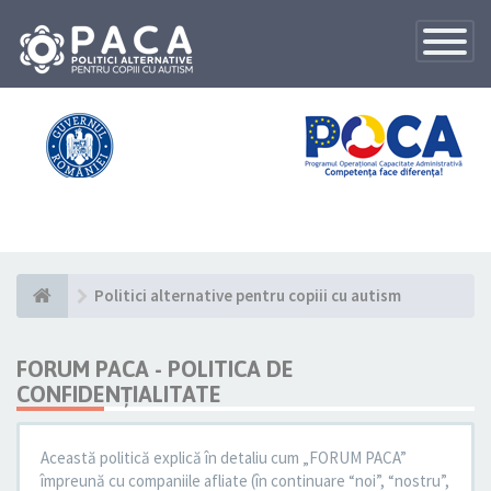
Toggle
Navigatio
Politici alternative pentru copiii cu autism
FORUM PACA - POLITICA DE
CONFIDENŢIALITATE
Această politică explică în detaliu cum „FORUM PACA”
împreună cu companiile afliate (în continuare “noi”, “nostru”,