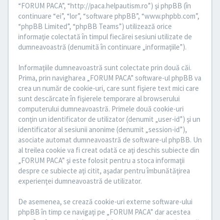
“FORUM PACA”, “http://paca.helpautism.ro”) şi phpBB (în
continuare “ei”, “lor”, “software phpBB”, “www.phpbb.com”,
“phpBB Limited”, “phpBB Teams”) utilizează orice
informaţie colectată în timpul fiecărei sesiuni utilizate de
dumneavoastră (denumită în continuare „informaţiile”).
Informaţiile dumneavoastră sunt colectate prin două căi.
Prima, prin navigharea „FORUM PACA” software-ul phpBB va
crea un număr de cookie-uri, care sunt fişiere text mici care
sunt descărcate în fişierele temporare al browserului
computerului dumneavoastră. Primele două cookie-uri
conţin un identificator de utilizator (denumit „user-id”) şi un
identificator al sesiunii anonime (denumit „session-id”),
asociate automat dumneavoastră de software-ul phpBB. Un
al treilea cookie va fi creat odată ce aţi deschis subiecte din
„FORUM PACA” şi este folosit pentru a stoca informaţii
despre ce subiecte aţi citit, aşadar pentru îmbunătăţirea
experienţei dumneavoastră de utilizator.
De asemenea, se crează cookie-uri externe software-ului
phpBB în timp ce navigaţi pe „FORUM PACA” dar acestea