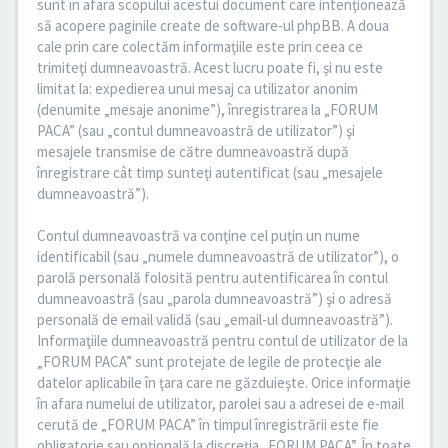
sunt în afara scopului acestui document care intenţionează
să acopere paginile create de software-ul phpBB. A doua
cale prin care colectăm informaţiile este prin ceea ce
trimiteţi dumneavoastră. Acest lucru poate fi, şi nu este
limitat la: expedierea unui mesaj ca utilizator anonim
(denumite „mesaje anonime”), înregistrarea la „FORUM
PACA” (sau „contul dumneavoastră de utilizator”) şi
mesajele transmise de către dumneavoastră după
înregistrare cât timp sunteţi autentificat (sau „mesajele
dumneavoastră”).
Contul dumneavoastră va conţine cel puţin un nume
identificabil (sau „numele dumneavoastră de utilizator”), o
parolă personală folosită pentru autentificarea în contul
dumneavoastră (sau „parola dumneavoastră”) şi o adresă
personală de email validă (sau „email-ul dumneavoastră”).
Informaţiile dumneavoastră pentru contul de utilizator de la
„FORUM PACA” sunt protejate de legile de protecţie ale
datelor aplicabile în ţara care ne găzduieşte. Orice informaţie
în afara numelui de utilizator, parolei sau a adresei de e-mail
cerută de „FORUM PACA” în timpul înregistrării este fie
obligatorie sau opţională la discreţia „FORUM PACA”. În toate