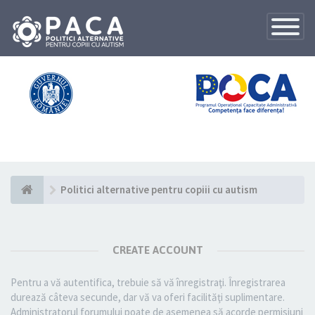
Toggle
Navigatio
Politici alternative pentru copiii cu autism
CREATE ACCOUNT
Pentru a vă autentifica, trebuie să vă înregistraţi. Înregistrarea
durează câteva secunde, dar vă va oferi facilităţi suplimentare.
Administratorul forumului poate de asemenea să acorde permisiuni