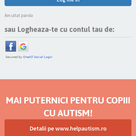
Am uitat parola
sau Logheaza-te cu contul tau de:
MAI PUTERNICI PENTRU COPIII
CU AUTISM!
Detalii pe www.helpautism.ro