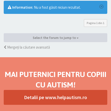
Information:
Nu a fost găsit niciun rezultat.
Pagina
1
din
1
Select the forum to jump to
Mergeți la căutare avansată
MAI PUTERNICI PENTRU COPIII
CU AUTISM!
Detalii pe www.helpautism.ro