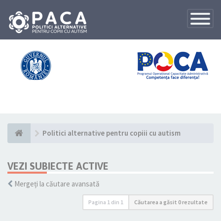
Toggle
Navigatio
Politici alternative pentru copiii cu autism
VEZI SUBIECTE ACTIVE
Mergeți la căutare avansată
Pagina
1
din
1
Căutarea a găsit 0 rezultate