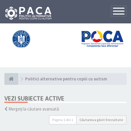
Toggle
Navigatio
Politici alternative pentru copiii cu autism
VEZI SUBIECTE ACTIVE
Mergeți la căutare avansată
Pagina
1
din
1
Căutarea a găsit 0 rezultate