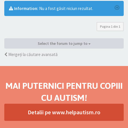
Information:
Nu a fost găsit niciun rezultat.
Pagina
1
din
1
Select the forum to jump to
Mergeți la căutare avansată
MAI PUTERNICI PENTRU COPIII
CU AUTISM!
Detalii pe www.helpautism.ro