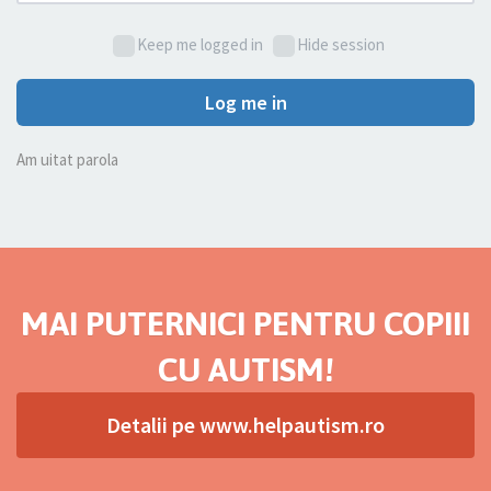
Keep me logged in
Hide session
Log me in
Am uitat parola
MAI PUTERNICI PENTRU COPIII
CU AUTISM!
Detalii pe www.helpautism.ro