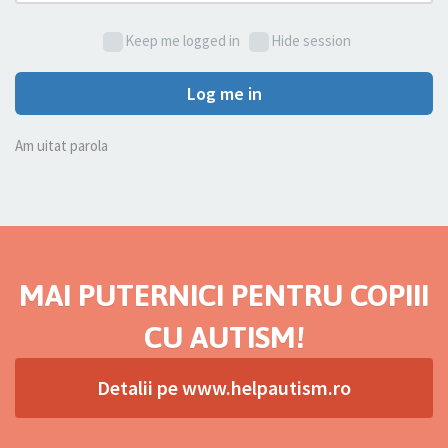
Keep me logged in
Hide session
Log me in
Am uitat parola
MAI PUTERNICI PENTRU COPIII
CU AUTISM!
Detalii pe www.helpautism.ro