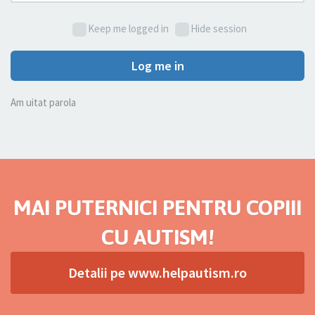
Keep me logged in
Hide session
Log me in
Am uitat parola
MAI PUTERNICI PENTRU COPIII
CU AUTISM!
Detalii pe www.helpautism.ro