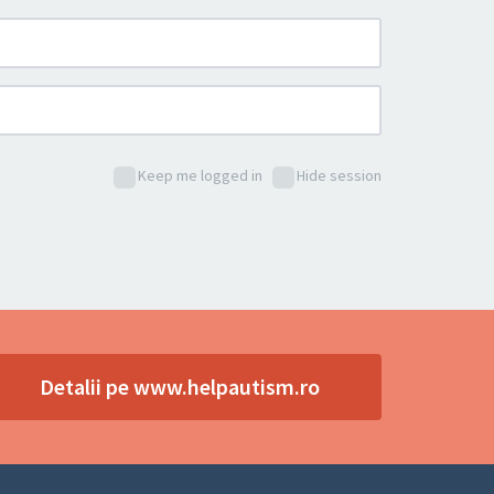
Keep me logged in
Hide session
Detalii pe www.helpautism.ro