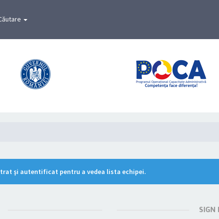
Căutare
rat şi autentificat pentru a vedea lista echipei.
SIGN