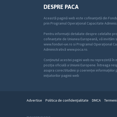
DESPRE PACA
Această pagină web este cofinanțată din Fondu
prin Programul Operațional Capacitate Adminis
Pentru informații detaliate despre celelalte p
cofinanțate de Uniunea Europeană, vă invităm să
www.fonduri-ue.ro si Programul Operațional Ca
Administrativă www.poca.ro.
Conținutul acestei pagini web nu reprezintă în 
poziția oficială a Uniunii Europene. Întreaga re
asupra corectitudinii și coerenței informațiilor
inițiatorilor paginii web
Advertise
Politica de confidenţialitate
DMCA
Termeni 