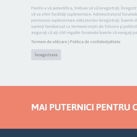
Pentru a vă autentifica, trebuie să vă înregistraţi. Înregi
vă va oferi facilităţi suplimentare. Administratorul foru
permisiuni suplimentare utilizatorilor înregistraţi. Înainte d
sunteţi familiarizat cu termenii noştri de folosire şi politi
asiguraţi că aţi citit regulile forumului înainte să navigaţi 
Termeni de utilizare
|
Politica de confidenţialitate
Înregistrare
MAI PUTERNICI PENTRU C