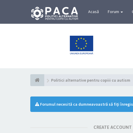
Acasă
Forum
Politici alternative pentru copiii cu autism
Forumul necesită ca dumneavoastră să fiţi înregist
CREATE ACCOUNT