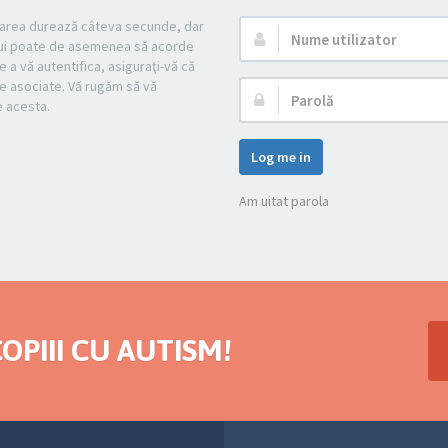
strarea durează câteva secunde, dar
Nume
mului poate de asemenea să acorde
utilizator:
e a vă autentifica, asiguraţi-vă că
cile asociate. Vă rugăm să vă
Parolă:
pe acesta.
Log me in
Am uitat parola
OPIII CU AUTISM!