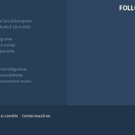
FOLL
l Social European
trativă 2014-2020.
rograme
 vizitați
pacitate
mod obligatoriu
sponsabilitate
 prezentate revine
si conditii
Contactează-ne