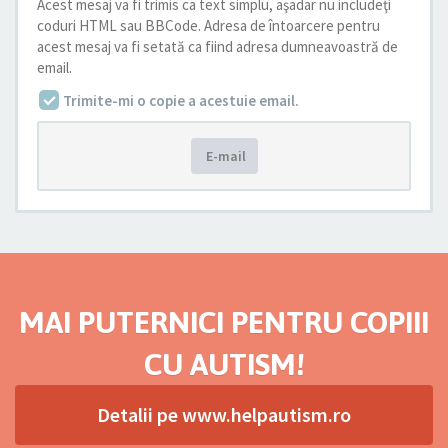
Acest mesaj va fi trimis ca text simplu, aşadar nu includeţi
coduri HTML sau BBCode. Adresa de întoarcere pentru
acest mesaj va fi setată ca fiind adresa dumneavoastră de
email.
Trimite-mi o copie a acestuie email.
E-mail
MAI PUTERNICI PENTRU COPIII
CU AUTISM!
Detalii pe www.helpautism.ro