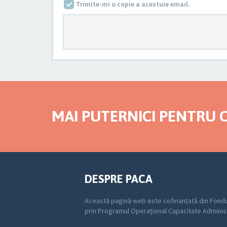
Trimite-mi o copie a acestuie email.
MAI PUTERNICI PENTRU C
DESPRE PACA
Această pagină web este cofinanțată din Fondu
prin Programul Operațional Capacitate Adminis