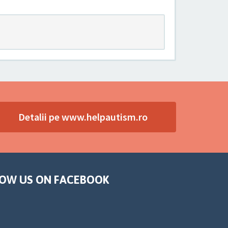
Detalii pe www.helpautism.ro
OW US ON FACEBOOK