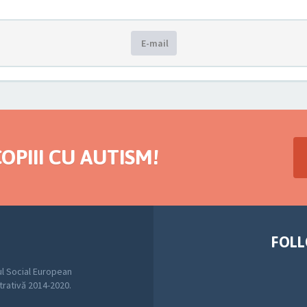
E-mail
OPIII CU AUTISM!
FOLL
l Social European
trativă 2014-2020.