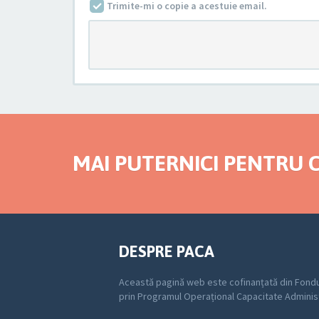
Trimite-mi o copie a acestuie email.
MAI PUTERNICI PENTRU C
DESPRE PACA
Această pagină web este cofinanțată din Fondu
prin Programul Operațional Capacitate Adminis