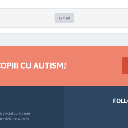
E-mail
OPIII CU AUTISM!
FOLL
l Social European
trativă 2014-2020.