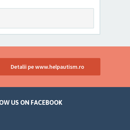
Detalii pe www.helpautism.ro
OW US ON FACEBOOK