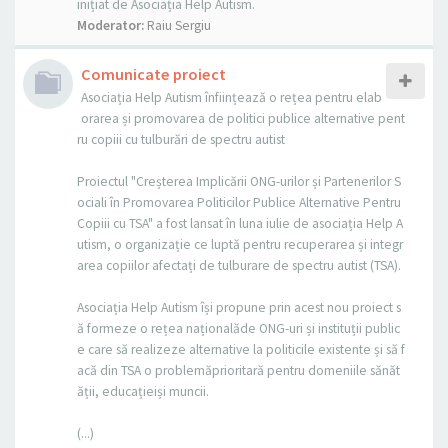
inițiat de Asociația Help Autism.
Moderator:
Raiu Sergiu
Comunicate proiect
Asociația Help Autism înființează o rețea pentru elab
orarea și promovarea de politici publice alternative pent
ru copiii cu tulburări de spectru autist
Proiectul "Creșterea Implicării ONG-urilor și Partenerilor S
ociali în Promovarea Politicilor Publice Alternative Pentru
Copiii cu TSA" a fost lansat în luna iulie de asociația Help A
utism, o organizație ce luptă pentru recuperarea și integr
area copiilor afectați de tulburare de spectru autist (TSA).
Asociația Help Autism își propune prin acest nou proiect s
ă formeze o rețea naționalăde ONG-uri și instituții public
e care să realizeze alternative la politicile existente și să f
acă din TSA o problemăprioritară pentru domeniile sănăt
ății, educațieiși muncii.
(...)