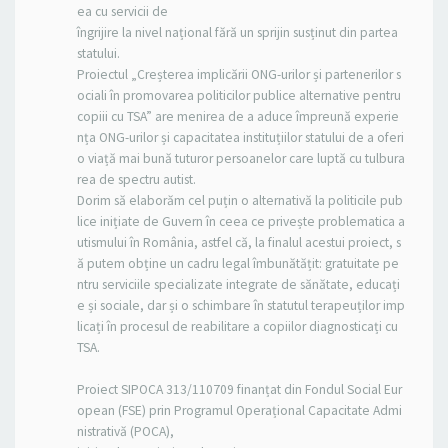
ea cu servicii de
îngrijire la nivel național fără un sprijin susținut din partea
statului.
Proiectul „Creșterea implicării ONG-urilor și partenerilor s
ociali în promovarea politicilor publice alternative pentru
copiii cu TSA” are menirea de a aduce împreună experie
nța ONG-urilor și capacitatea instituțiilor statului de a oferi
o viață mai bună tuturor persoanelor care luptă cu tulbura
rea de spectru autist.
Dorim să elaborăm cel puțin o alternativă la politicile pub
lice inițiate de Guvern în ceea ce privește problematica a
utismului în România, astfel că, la finalul acestui proiect, s
ă putem obține un cadru legal îmbunătățit: gratuitate pe
ntru serviciile specializate integrate de sănătate, educați
e și sociale, dar și o schimbare în statutul terapeuților imp
licați în procesul de reabilitare a copiilor diagnosticați cu
TSA.
Proiect SIPOCA 313/110709 finanțat din Fondul Social Eur
opean (FSE) prin Programul Operațional Capacitate Admi
nistrativă (POCA),