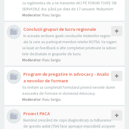
cu rugămintea de a ne transmite AICI PE FORUM TOATE OB
SERVAȚIILE dvs. până pe data de 17 ianuarie. Mulțumim!
Moderator:
Raiu Sergiu
Concluzii grupuri de lucru regionale
In aceasta sectiune gasiti concluziile intalnirilor region
ale la care au participat membrii retelei ROTSA. Va rugam
sa lasat un feedback si alte completari privitoare la subiec
tele dezbatute in grupurile de lucru.
Moderator:
Raiu Sergiu
Program de pregatire in advocacy - Analiz
a nevoilor de formare
Va invitam sa completati formularul privind nevoile dumn
eavoastra de formare in domeniul Advocacy.
Moderator:
Raiu Sergiu
Proiect PACA
Numărul crescând de copii diagnosticați cu tulburarea
de spectru autist (TSA) face aproape imposibilă acoperir